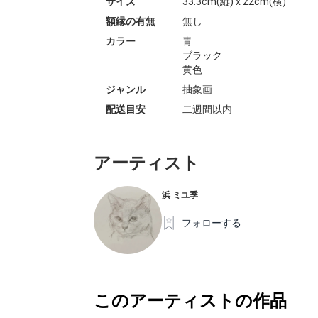
サイズ
33.3cm(縦) x 22cm(横)
額縁の有無
無し
カラー
青
ブラック
黄色
ジャンル
抽象画
配送目安
二週間以内
アーティスト
浜 ミユ季
フォローする
このアーティストの作品