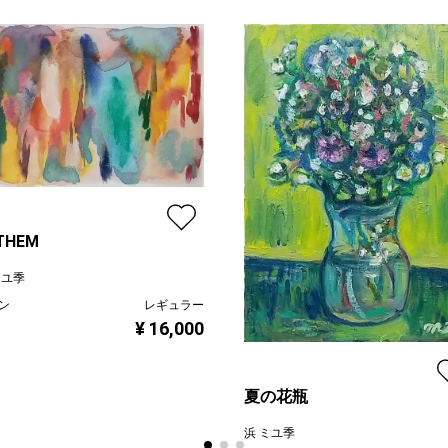
THEM
ミユ季
ン
レギュラー
¥ 16,000
夏の花瓶
浜 ミユ季