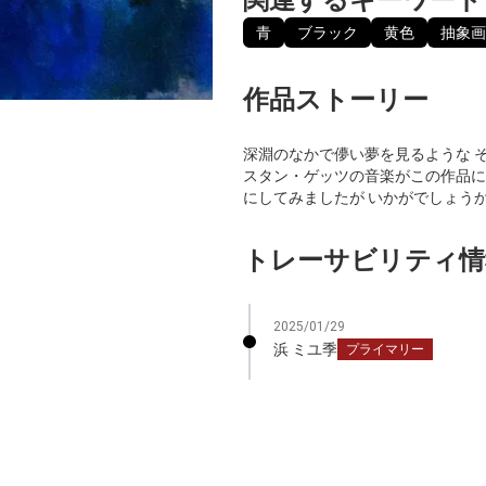
青
ブラック
黄色
抽象画
作品ストーリー
深淵のなかで儚い夢を見るような 
スタン・ゲッツの音楽がこの作品に
にしてみましたが いかがでしょう
トレーサビリティ情
2025/01/29
浜 ミユ季
プライマリー