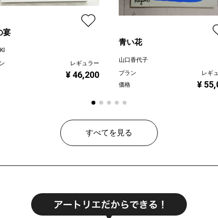
の宴
青い花
KI
山口香代子
ン
レギュラー
¥ 46,200
プラン
レギ
¥ 55
価格
すべてを見る