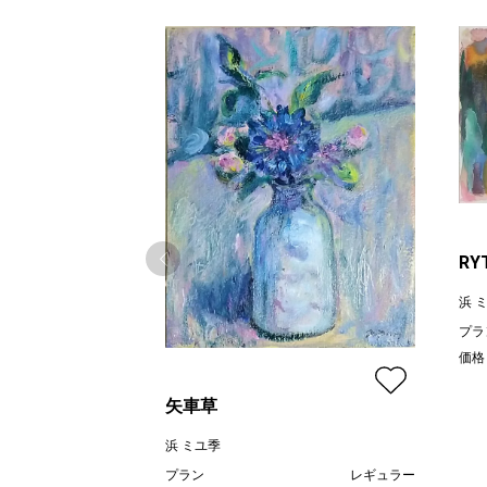
RY
浜 
プラ
価格
矢車草
浜 ミユ季
プラン
レギュラー