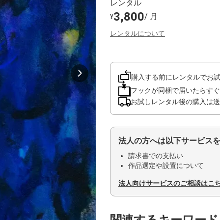
レンタル
3,800
/ 月
¥
レンタルについて
購入する前にレンタルでお
フックが同梱で届いたらすぐ
お試しレンタル後の購入は送
法人の方へは以下サービス
請求書での支払い
作品選定や設置について
法人向けサービスのご相談はこ
関連するキーワード