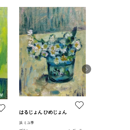
薔薇
浜 ミユ季
プラン
はるじょん ひめじょん
価格
浜 ミユ季