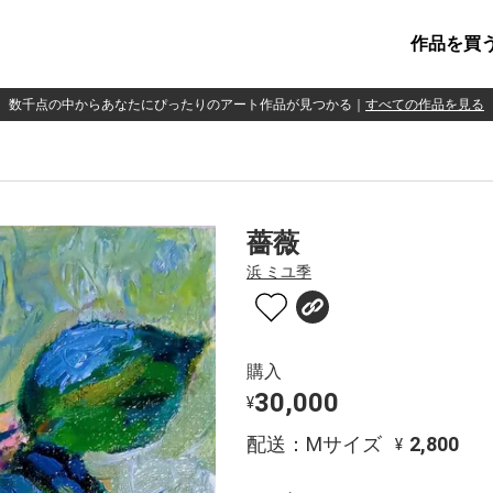
作品を買
数千点の中からあなたにぴったりのアート作品が見つかる
｜
すべての作品を見る
薔薇
浜 ミユ季
購入
30,000
¥
配送：Mサイズ
2,800
¥