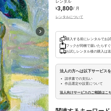
レンタル
3,800
/ 月
¥
レンタルについて
購入する前にレンタルでお
フックが同梱で届いたらすぐ
お試しレンタル後の購入は送
法人の方へは以下サービス
請求書での支払い
作品選定や設置について
法人向けサービスのご相談はこ
関連するキーワード