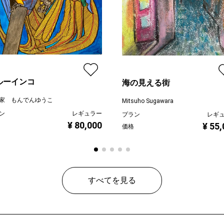
ルーインコ
海の見える街
家 もんでんゆうこ
Mitsuho Sugawara
ン
レギュラー
プラン
レギ
¥ 80,000
¥ 55
価格
すべてを見る