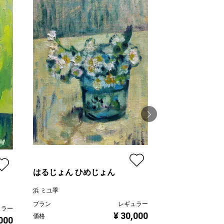
はるじょん ひめじょん
薔薇
浜 ミユ季
浜 ミユ季
プラン
レギュラー
ュラー
¥ 30,000
価格
プラン
,000