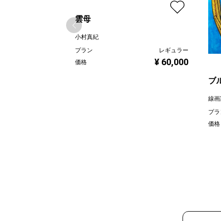
雲母
小村真紀
プラン
レギュラー
¥ 60,000
価格
ブ
線画
プラ
価格