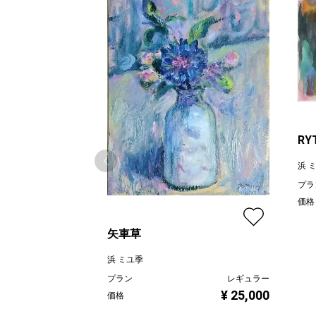
RY
浜 
プラ
価格
矢車草
浜 ミユ季
プラン
レギュラー
¥ 25,000
価格