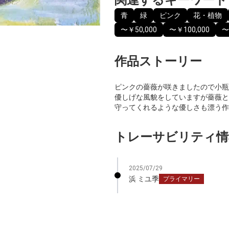
青
緑
ピンク
花・植物
〜￥50,000
〜￥100,000
〜
作品ストーリー
ピンクの薔薇が咲きましたので小瓶
優しげな風貌をしていますが薔薇と
守ってくれるような優しさも漂う作
トレーサビリティ情
2025/07/29
浜 ミユ季
プライマリー