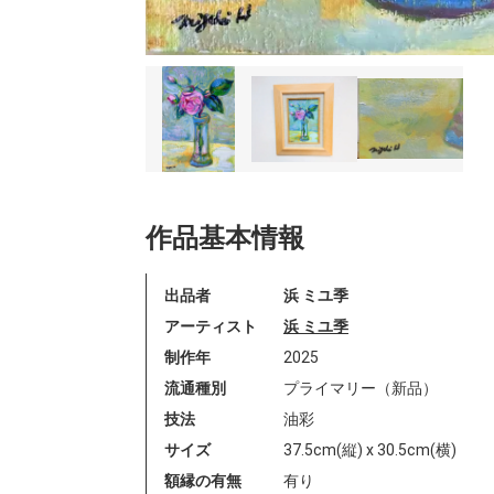
作品基本情報
出品者
浜 ミユ季
アーティスト
浜 ミユ季
制作年
2025
流通種別
プライマリー（新品）
技法
油彩
サイズ
37.5cm(縦) x 30.5cm(横)
額縁の有無
有り