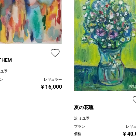
THEM
ミユ季
ン
レギュラー
¥ 16,000
夏の花瓶
浜 ミユ季
プラン
レギ
¥ 40
価格