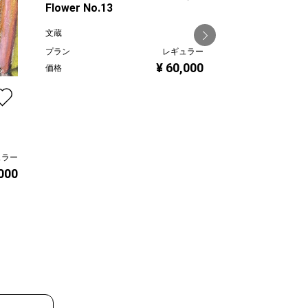
Flower No.13
文蔵
プラン
レギュラー
春よ来い（雪ど
¥ 60,000
価格
川本治
プラン
価格
ュラー
,000