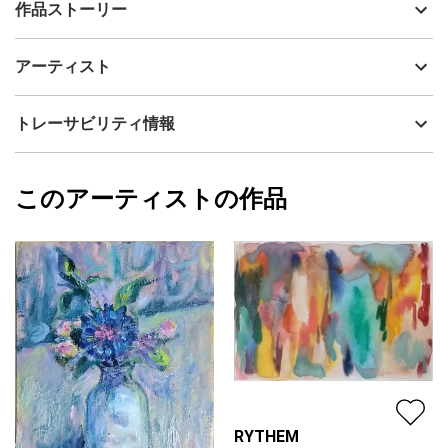
出品者
浜 ミユ季
作品ストーリー
アーティスト
浜 ミユ季
ノスタルジックな印象を大事にして描き出した静物画です。ロー
制作年
2024
アーティスト
ズマリーのさがる片隅を落ち着いた色彩で表現しました。お部屋
流通種別
プライマリー（新品）
に暖かな静けさを感じさせる作品です。
技法
油彩
浜 ミユ季
トレーサビリティ情報
サイズ
32.5cm(縦) x 26cm(横)
フォローする
額縁の有無
有り
2024/12/31
このアーティストの作品
カラー
オレンジ
浜 ミユ季
ブラック
プライマリー
緑
ジャンル
その他ジャンル
配送目安
二週間以内
RYTHEM