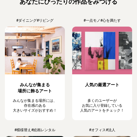
あなたにぴったりの作品をみつける
#ダイニング
#リビング
#一点モノ
#心を満たす
みんなが集まる
人気の厳選アート
場所に飾るアート
みんなが集まる場所には、
多くのユーザーが
存在感のある
お気に入り登録している
大きいサイズがおすすめ！
人気のアートをチェック！
#模様替え
#絵画レンタル
#オフィス
#法人