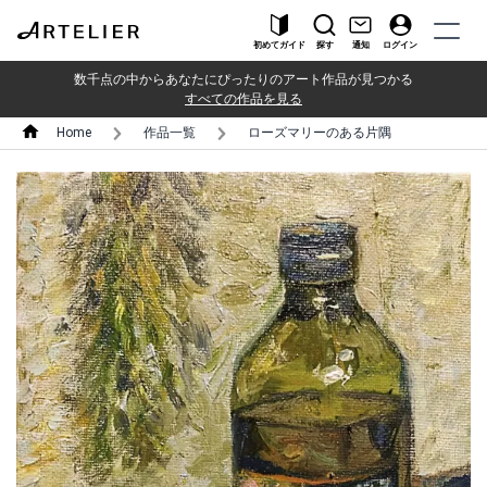
初めてガイド
探す
通知
ログイン
数千点の中からあなたにぴったりのアート作品が見つかる
すべての作品を見る
Home
作品一覧
ローズマリーのある片隅