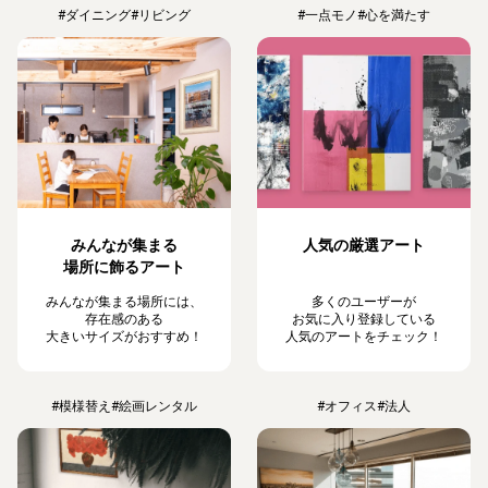
#ダイニング
#リビング
#一点モノ
#心を満たす
みんなが集まる
人気の厳選アート
場所に飾るアート
みんなが集まる場所には、
多くのユーザーが
存在感のある
お気に入り登録している
大きいサイズがおすすめ！
人気のアートをチェック！
#模様替え
#絵画レンタル
#オフィス
#法人