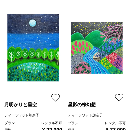
紫
プライマリー
黄色
ジャンル
風景画
配送目安
二週間以内
月明かりと星空
星影の桜幻想
ティーラワット加奈子
ティーラワット加奈子
プラン
レンタル不可
プラン
レンタル不可
¥ 22,000
¥ 77,000
価格
価格