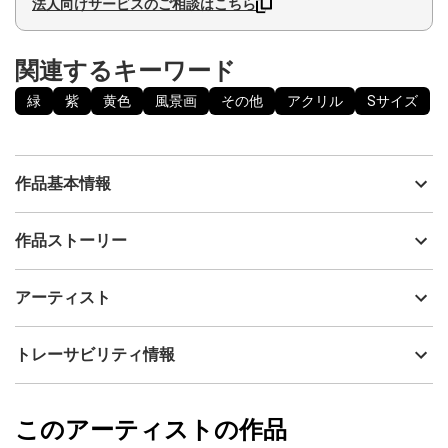
法人向けサービスのご相談はこちら
関連するキーワード
緑
紫
黄色
風景画
その他
アクリル
Sサイズ
作品基本情報
出品者
ティーラワット加奈子
作品ストーリー
アーティスト
ティーラワット加奈子
窓から見える真夜中の風景です。カラフルな植物が特徴的となっ
制作年
2024
アーティスト
ています。
流通種別
プライマリー（新品）
技法
アクリル
ティーラワット加奈子
トレーサビリティ情報
サイズ
18cm(縦) x 14cm(横)
フォローする
額縁の有無
無し
2024/12/20
このアーティストの作品
カラー
緑
ティーラワット加奈子