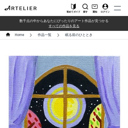
初めてガイド
探す
通知
ログイン
数千点の中からあなたにぴったりのアート作品が見つかる
すべての作品を見る
Home
作品一覧
眠る前のひととき