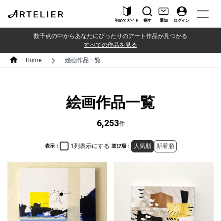
初めてガイド
探す
通知
ログイン
数千点の中からあなたにぴったりのアート作品が見つかる
すべての作品を見る
Home
絵画作品一覧
絵画作品一覧
6,253
件
1列表示にする
人気順
新着順
表示：
並び順：