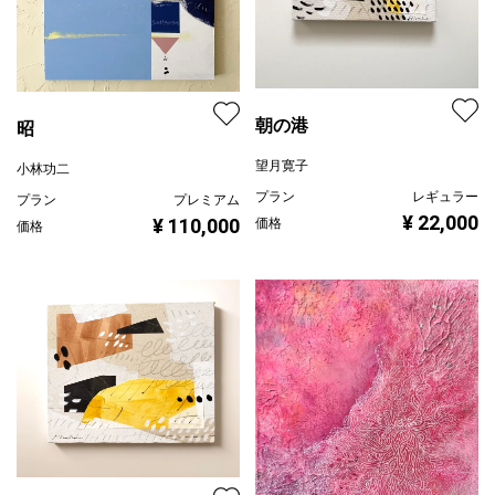
朝の港
昭
望月寛子
小林功二
プラン
レギュラー
プラン
プレミアム
¥ 22,000
¥ 110,000
価格
価格