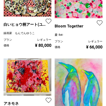
白いヒョウ柄アート(ユ
Bloom Together
キヒョウ)
線画家 もんでんゆうこ
慶 -kei-
プラン
レギュラー
プラン
レギュラー
¥ 80,000
価格
¥ 66,000
価格
アネモネ