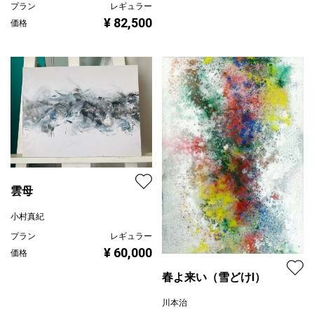
プラン
レギュラー
¥ 82,500
価格
雲母
小村真紀
プラン
レギュラー
¥ 60,000
価格
春よ来い（雪どけⅠ）
川本治