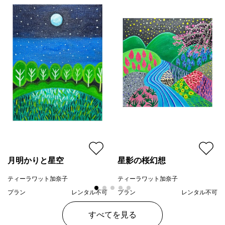
ジャンル
風景画
配送目安
二週間以内
月明かりと星空
星影の桜幻想
ティーラワット加奈子
ティーラワット加奈子
プラン
レンタル不可
プラン
レンタル不可
¥ 22,000
¥ 77,000
価格
価格
すべてを見る