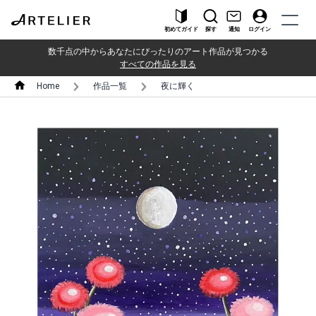
初めてガイド
探す
通知
ログイン
数千点の中からあなたにぴったりのアート作品が見つかる
すべての作品を見る
Home
作品一覧
夜に輝く