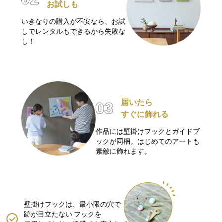
お試しも
いきなりの購入が不安なら、お試
しでレンタルもできるから失敗な
し！
届いたら
すぐに飾れる
作品には壁掛けフックとガイドブ
ックが同梱。はじめてのアートも
素敵に飾れます。
壁掛けフックは、最小限の穴で
跡が目立たない
フックを