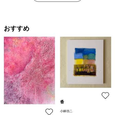
おすすめ
沓
小林功二