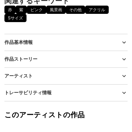
関連するキーワード
赤
紫
ピンク
風景画
その他
アクリル
Sサイズ
作品基本情報
出品者
ティーラワット加奈子
作品ストーリー
アーティスト
ティーラワット加奈子
夜に輝く花や石等を描きました。
制作年
2024
アーティスト
流通種別
プライマリー（新品）
技法
アクリル
ティーラワット加奈子
トレーサビリティ情報
サイズ
33.3cm(縦) x 24.2cm(横)
フォローする
額縁の有無
無し
2024/08/22
このアーティストの作品
カラー
赤
ティーラワット加奈子
紫
プライマリー
ピンク