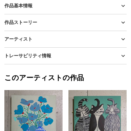
作品基本情報
出品者
山口香代子
作品ストーリー
アーティスト
山口香代子
制作年
2024
アーティスト
自由な感覚でお楽しみいただければ嬉しいです。
流通種別
プライマリー（新品）
表面は味わいのある質感で、部分的に艶感があり、光の加減によ
って見え方が楽しめます。
技法
アクリル
山口香代子
トレーサビリティ情報
画面環境によっては、若干色味が異なる可能性がございますがご
サイズ
53cm(縦) x 45.5cm(横)
了承くださいませ。
フォローする
直射日光があたらない場所に飾ることをおすすめします。
額縁の有無
無し
2024/09/06
このアーティストの作品
カラー
赤
山口香代子
オレンジ
プライマリー
青
ジャンル
人物画
配送目安
二週間以内