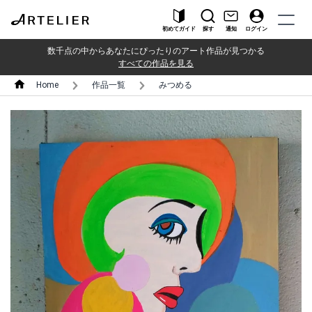
初めてガイド
探す
通知
ログイン
数千点の中からあなたにぴったりのアート作品が見つかる
すべての作品を見る
Home
作品一覧
みつめる