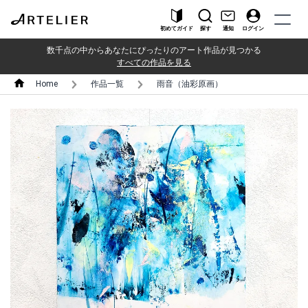
初めてガイド
探す
通知
ログイン
数千点の中からあなたにぴったりのアート作品が見つかる
すべての作品を見る
Home
作品一覧
雨音（油彩原画）