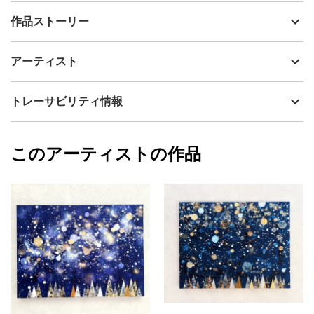
出品者
KATO SHOKO
作品ストーリー
アーティスト
KATO SHOKO
油彩画。
制作年
2022
アーティスト
流通種別
プライマリー（新品）
ナチュラルな仕上がりでとても気に入っている作品です。
技法
油彩
KATO SHOKO
トレーサビリティ情報
ブルーが爽やかで、流れるようなタッチが美しく仕上がっていま
サイズ
22.7cm(縦) x 22.7cm(横)
す。
フォローする
額縁の有無
無し
2024/05/04
程よい雨音が聞こえる昼下がりの心地よさが
このアーティストの作品
カラー
ホワイト
KATO SHOKO
この画面とリンクするようで
青
プライマリー
こちらのタイトルになりました。
黄色
ジャンル
抽象画
水の優しさに包まれるようなイメージです。
配送目安
二週間以内
夏に飾ると特に涼しげで良いかもしれません。
爽やかなので玄関や寝室にも映えます。
画像は明るい昼間に撮影したものです。