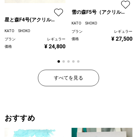
木製パネルに下地を塗って描いてあります。
厚さは約2.5cm
雪の森F5号（アクリル原
耐光性はございますが
画）
星と森F4号(アクリル原
KATO SHOKO
常に直射日光の場所での保管はお避け下さい。
画)
KATO SHOKO
プラン
レギュラー
ポピーオイルを揮発性油で薄めているので
¥ 27,500
価格
プラン
レギュラー
黄ばみも出にくくなています。
¥ 24,800
価格
※裏にはヒートンと引っ掛け用の紐が付いています。
すべてを見る
おすすめ