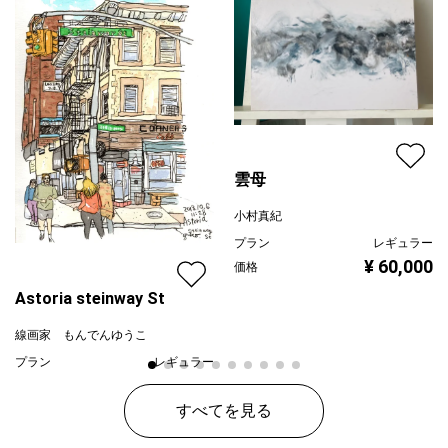
雲母
小村真紀
プラン
レギュラー
¥ 60,000
価格
Astoria steinway St
線画家 もんでんゆうこ
プラン
レギュラー
¥ 70,000
価格
すべてを見る