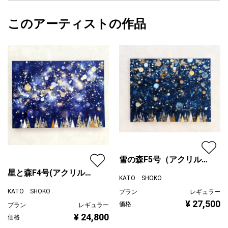
フォローする
ものですが、見たことがある方は、この絵を見て、
額縁の有無
無し
2025/12/25
実際に見たその夜空を思い出すきっかけになれればいいな
このアーティストの作品
カラー
その他カラー
KATO SHOKO
とも思います。
ホワイト
プライマリー
あの光景は思い出すだけでとても癒されると思います。
青
ジャンル
風景画
こちらの星と森シリーズはサイズを問わず人気の絵で、
お酒のラベルデザインにも採用いただいたデザインです。
配送目安
二週間以内
夜空のブルーは画像通り、緑よりのブルーではなく、やや紫より
のブルーです。
和紙を使ったり、にじみをきかせたり
何度も色を重ねながら繊細に仕上げています。
深いブルーで落ち着きがある絵なので
雪の森F5号（アクリル原
寝室にも〇
画）
星と森F4号(アクリル原
KATO SHOKO
背景は暗めですが
画)
コントラストがある絵なので、そこまで暗い印象はないです。
KATO SHOKO
プラン
レギュラー
明るい部屋、暗い部屋、ともにお楽しみいただけるかと思いま
¥ 27,500
価格
プラン
レギュラー
す。
¥ 24,800
価格