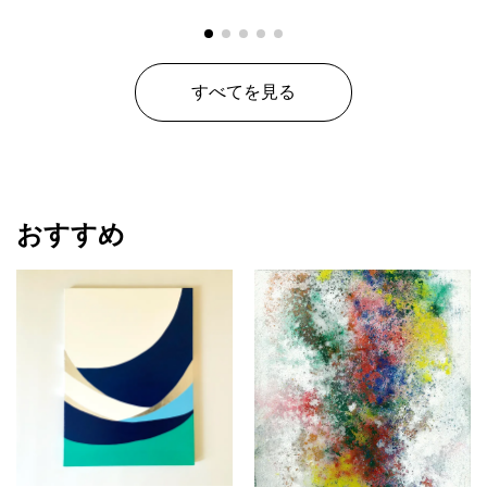
星空好きな方、宇宙っぽい雰囲気が好きな方にも〇
天の川は夏のものですが、
デザイン的にすごく夏！という雰囲気を醸し出しているわけでは
すべてを見る
ないので、
寒い時期に飾っていてもそこまで季節外れ感はないかと思いま
す。
キラキラ感は逆に冬っぽい雰囲気もあり、
サイズ違いの作品は絵画レンタルサイトで冬にもよくレンタルさ
れて
おります。
おすすめ
画像はお昼に室内で撮影したものです。
180×120mm （P0号）
木製パネルに色画用紙を水貼りして描いてあります。
厚さは約1.5cm
後ろに引っかけるための紐が付いています。
アクリル絵の具ですので耐光性はございますが
常に直射日光の場所での保管はお避け下さい。