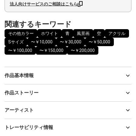
法人向けサービスのご相談はこちら
関連するキーワード
その他カラー
ホワイト
青
風景画
空
アクリル
Sサイズ
〜￥10,000
〜￥30,000
〜￥50,000
〜￥100,000
〜￥150,000
〜￥200,000
作品基本情報
出品者
KATO SHOKO
作品ストーリー
アーティスト
KATO SHOKO
アクリル画。
制作年
2025
アーティスト
流通種別
プライマリー（新品）
1度見て美しさに驚愕した天の川をイラストにしたいと思い
たくさんの星が光る夏の夜空をイメージして制作しました。
技法
アクリル
KATO SHOKO
トレーサビリティ情報
サイズ
18cm(縦) x 12cm(横)
本物の天の川の美しさは到底絵では表せない