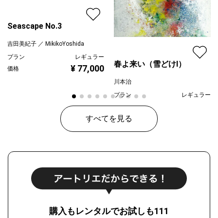
側面にも絵の具が施されていますので
額がなくても格好悪くなりません。
Seascape No.3
吉田美紀子 ／ MikikoYoshida
プラン
レギュラー
春よ来い（雪どけⅠ）
¥ 77,000
価格
川本治
プラン
レギュラー
¥ 80,000
価格
すべてを見る
購入もレンタルでお試しも111