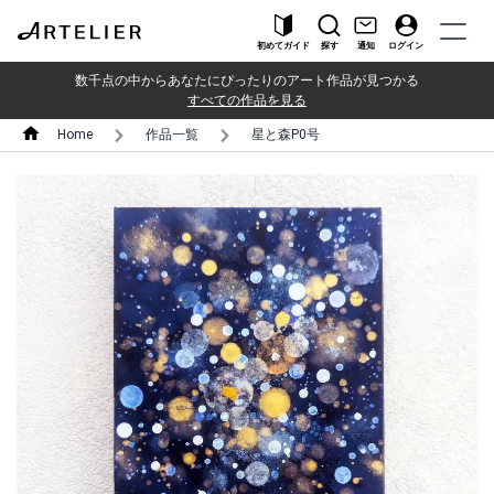
初めてガイド
探す
通知
ログイン
数千点の中からあなたにぴったりのアート作品が見つかる
すべての作品を見る
Home
作品一覧
星と森P0号