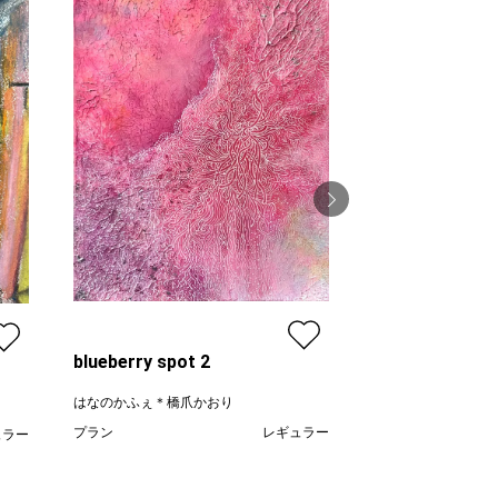
春よ来い（雪ど
川本治
プラン
blueberry spot 2
価格
はなのかふぇ＊橋爪かおり
プラン
レギュラー
ュラー
¥ 30,000
,000
価格