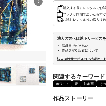
購入する前にレンタルでお
フックが同梱で届いたらすぐ
お試しレンタル後の購入は送
法人の方へは以下サービス
請求書での支払い
作品選定や設置について
法人向けサービスのご相談はこ
関連するキーワード
ホワイト
青
抽象画
その
作品ストーリー