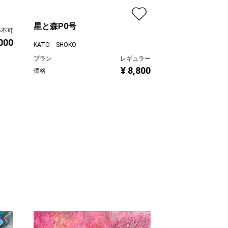
Present（油
星と森P0号
ル不可
,000
KATO SHOKO
KATO SHOKO
プラン
プラン
レギュラー
¥ 8,800
価格
価格