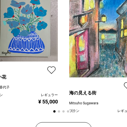
い花
香代子
海の見える街
ン
レギュラー
¥ 55,000
Mitsuho Sugawara
プラン
レギ
¥ 55
価格