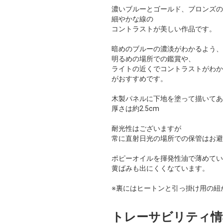
濃いブルーとゴールド、ブロンズの
細やかな線の
コントラストが美しい作品です。
暗めのブルーの濃淡がわかるよう、
明るめの場所での鑑賞や、
ライトの近くでコントラストがわか
がおすすめです。
木製パネルに下地を塗って描いてあ
厚さは約2.5cm
耐光性はございますが
常に直射日光の場所での保管はお避
ポピーオイルを揮発性油で薄めてい
黄ばみも出にくくなています。
※裏にはヒートンと引っ掛け用の紐
トレーサビリティ情