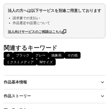
法人の方へは以下サービスを別途ご用意しております
請求書での支払い
作品選定や設置について
法人向けサービスのご相談はこちら
関連するキーワード
赤
ブラック
グレー
抽象画
その他
ミクストメディア
Mサイズ
作品基本情報
出品者
yaccka
作品ストーリー
アーティスト
yaccka
台湾の手漉き紙の風合いに墨を用いて、土中の躍動する自然の力
制作年
2019