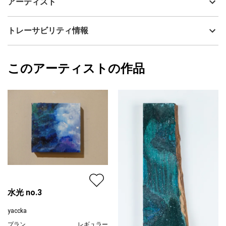
アーティスト
をイメージして描きました。
流通種別
プライマリー（新品）
お時間をいただければ額装も可能です。
技法
ミクストメディア
yaccka
トレーサビリティ情報
サイズ
40cm(縦) x 27.5cm(横)
フォローする
額縁の有無
無し
2024/03/27
このアーティストの作品
カラー
赤
yaccka
ブラック
プライマリー
グレー
ジャンル
抽象画
配送目安
二週間以内
水光 no.3
yaccka
プラン
レギュラー