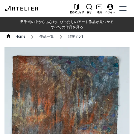
初めてガイド
探す
通知
ログイン
数千点の中からあなたにぴったりのアート作品が見つかる
すべての作品を見る
Home
作品一覧
躍動 no.1