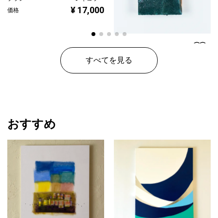
¥ 17,000
価格
雨奇晴好 -柳- /
すべてを見る
Ukiseikou
yaccka
プラン
レギュラー
¥ 55,000
価格
おすすめ