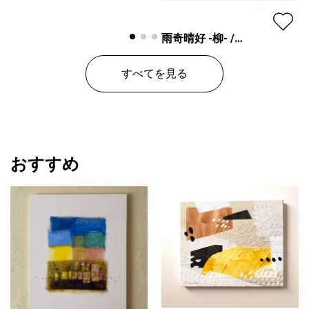
雨奇晴好 -柳- /
Ukiseikou
yaccka
すべてを見る
プラン
レギュラー
¥ 55,000
価格
おすすめ