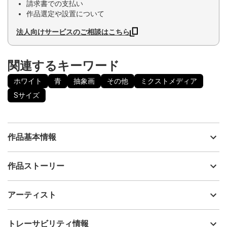
請求書での支払い
作品選定や設置について
法人向けサービスのご相談はこちら
関連するキーワード
ホワイト
青
抽象画
その他
ミクストメディア
Sサイズ
作品基本情報
出品者
yaccka
作品ストーリー
アーティスト
yaccka
200年前の古民家改装による古材を再利用したシリーズ作品です。
制作年
2022
アーティスト
折々の歴史を刻んできた古材は長い年月の中で木材でありながら
流通種別
プライマリー（新品）
石のような質感を纏った材でした。
その表情を生かし、色を重ね、刻んだ歴史を味わい対話するよう
技法
ミクストメディア
yaccka
トレーサビリティ情報
描きました。