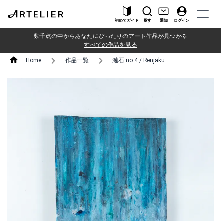
初めてガイド
探す
通知
ログイン
数千点の中からあなたにぴったりのアート作品が見つかる
すべての作品を見る
Home
作品一覧
漣石 no.4 / Renjaku