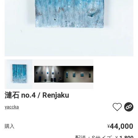
漣石 no.4 / Renjaku
yaccka
44,000
購入
¥
配送：Sサイズ
1,800
¥