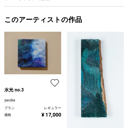
サイズ
21.3cm(縦) x 15.8cm(横)
鑑賞いただく時間や気候により見える顔が変わり、見る度に新た
フォローする
な発見ができる、そんな作品に仕上げています。
額縁の有無
無し
2024/03/27
このアーティストの作品
カラー
ホワイト
yaccka
※お時間をいただければ額装も可能です。
青
プライマリー
※元の形を生かしているため、左右均等な四角形ではありません。
ジャンル
抽象画
※繊細な資材のため、お取り扱いにご注意いただけますようお願い
いたします。
配送目安
二週間以内
水光 no.3
yaccka
プラン
レギュラー
¥ 17,000
価格