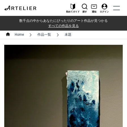
初めてガイド
探す
通知
ログイン
数千点の中からあなたにぴったりのアート作品が見つかる
すべての作品を見る
Home
作品一覧
未題