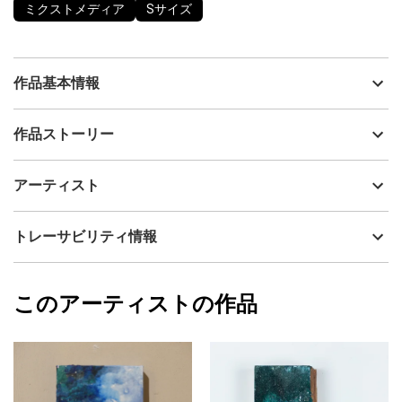
ミクストメディア
Sサイズ
作品基本情報
出品者
yaccka
作品ストーリー
アーティスト
yaccka
折々の歴史を刻んできた古材は長い年月の中で木材でありながら
制作年
2022
アーティスト
石のような質感を纏った材でした。
流通種別
プライマリー（新品）
その表情を生かし、色を重ね、刻んだ歴史を味わい対話するよう
描きました。
技法
ミクストメディア
yaccka
トレーサビリティ情報
鑑賞いただく時間や気候により見える顔が変わり、見る度に新た
サイズ
30.4cm(縦) x 7cm(横)
な発見ができる、そんな作品に仕上げています。
フォローする
額縁の有無
無し
2024/03/27
※お時間をいただければ額装も可能です。
このアーティストの作品
カラー
青
yaccka
※元の形を生かしているため、左右均等な四角形ではありません。
ブラック
プライマリー
※繊細な資材のため、お取り扱いにご注意いただけますようお願い
緑
いたします。
ジャンル
抽象画
配送目安
二週間以内