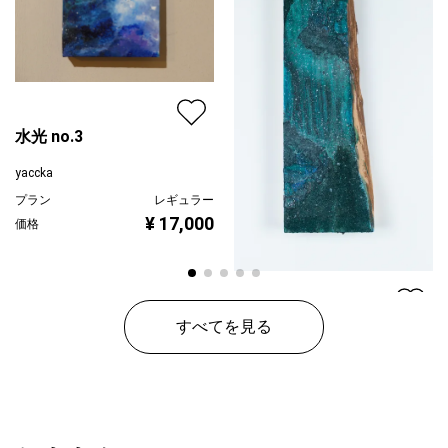
水光 no.3
yaccka
プラン
レギュラー
¥ 17,000
価格
雨奇晴好 -柳- /
すべてを見る
Ukiseikou
yaccka
プラン
レギュラー
¥ 55,000
価格