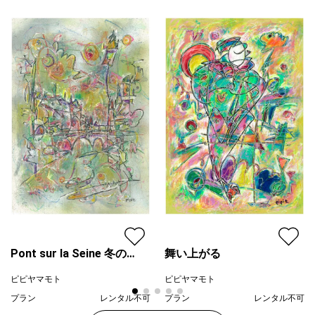
紫
プライマリー
黄色
ジャンル
抽象画
配送目安
二週間以内
Pont sur la Seine 冬の
舞い上がる
セーヌ川
ピピヤマモト
ピピヤマモト
プラン
レンタル不可
プラン
レンタル不可
¥ 35,000
¥ 35,000
価格