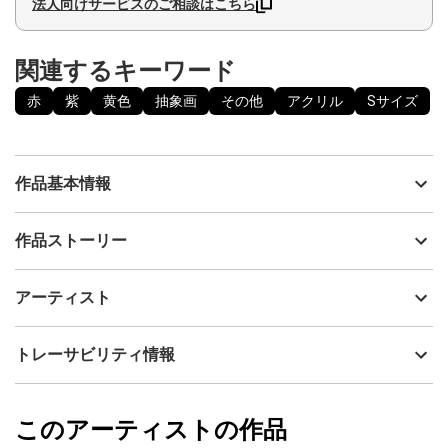
法人向けサービスのご相談はこちら
関連するキーワード
赤
紫
黄色
抽象画
その他
アクリル
Sサイズ
作品基本情報
出品者
ピピヤマモト
作品ストーリー
アーティスト
ピピヤマモト
魂がゆっくりと寛ぐ所を描きました。
制作年
2022
アーティスト
私の子供の頃の夢は 魔法使いになることでした。私は今こうして
流通種別
プライマリー（新品）
『アートの魔法使い』のように アートの世界で 自由に創造し表現
し 制作することによって 夢が叶ったと実感しています。形にはま
技法
アクリル
ピピヤマモト
トレーサビリティ情報
らず アカデミックな思考にとらわれず 宇宙 大自然が常に私の芸術
サイズ
29.7cm(縦) x 21cm(横)
に影響を与え 私の奥深い中から 絞り出されるような感覚で 私のア
フォローする
ートが生まれ続けています・・・子供の純粋な心の中にある感性
額縁の有無
有り
2023/11/26
と美的感覚で私の芸術を創造し 魂の鼓動を感じて創造制作しま
このアーティストの作品
カラー
赤
ピピヤマモト
す。