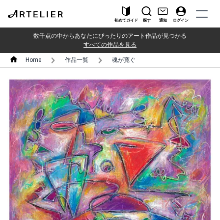
初めてガイド
探す
通知
ログイン
数千点の中からあなたにぴったりのアート作品が見つかる
すべての作品を見る
Home
作品一覧
魂が寛ぐ