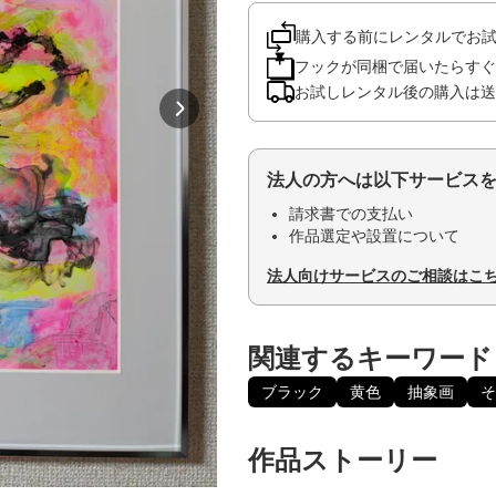
購入する前にレンタルでお
フックが同梱で届いたらすぐ
お試しレンタル後の購入は送
法人の方へは以下サービス
請求書での支払い
作品選定や設置について
法人向けサービスのご相談はこ
関連するキーワード
ブラック
黄色
抽象画
そ
作品ストーリー