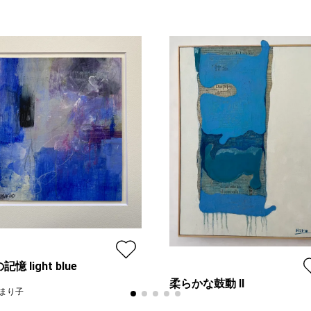
記憶 light blue
柔らかな鼓動 Ⅱ
まり子
山田ヒロヤ
ン
レギュラー