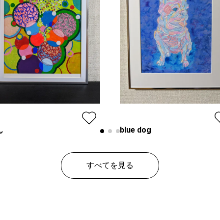
ん
blue dog
kira
ン
レギュラー
プラン
レンタ
すべてを見る
¥ 50,000
¥ 50
価格