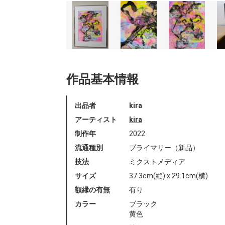
作品基本情報
出品者
kira
アーティスト
kira
制作年
2022
流通種別
プライマリー（新品）
技法
ミクストメディア
サイズ
37.3cm(縦) x 29.1cm(横)
額縁の有無
有り
カラー
ブラック
黄色