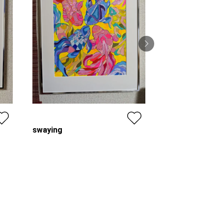
flow
kira
プラン
swaying
価格
kira
ル不可
プラン
レンタル不可
,000
¥ 50,000
価格