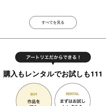
¥ 30,000
プラン
レギ
¥ 65
価格
すべてを見る
購入もレンタルでお試しも111