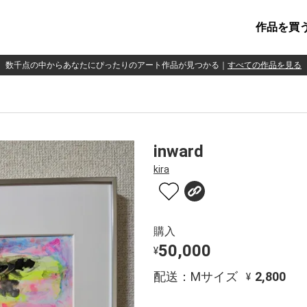
作品を買
数千点の中からあなたにぴったりのアート作品が見つかる
｜
すべての作品を見る
inward
kira
購入
50,000
¥
配送：Mサイズ
2,800
¥