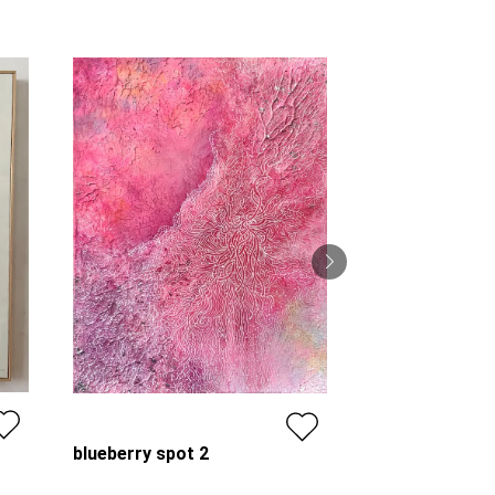
むこうのけしき
望月寛子
プラン
blueberry spot 2
価格
はなのかふぇ＊橋爪かおり