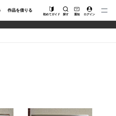
う
作品を借りる
初めてガイド
探す
通知
ログイン