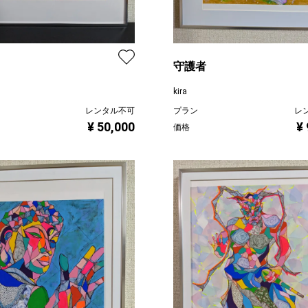
守護者
kira
レンタル不可
プラン
レ
¥ 50,000
¥
価格