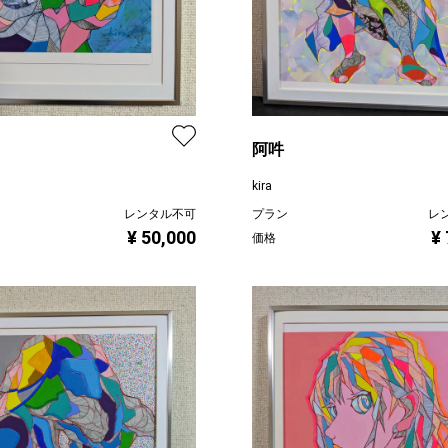
阿吽
kira
レンタル不可
プラン
レ
¥ 50,000
¥
価格