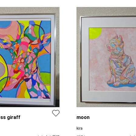
ess giraff
moon
kira