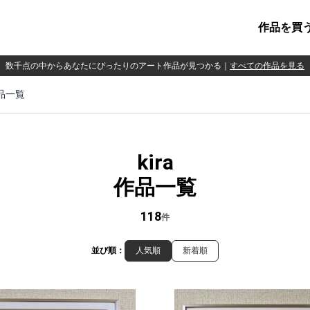
作品を買
数千点の中からあなたにぴったりのアート作品が見つかる
｜
すべての作品を見る
作品一覧
kira
作品一覧
118
件
並び順：
人気順
新着順