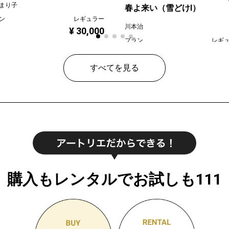
まり子
春よ来い（雪どけⅠ）
ン
レギュラー
川本治
¥ 30,000
プラン
レギ
¥ 80
価格
すべてを見る
購入もレンタルでお試しも111