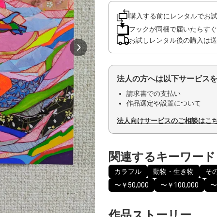
購入する前にレンタルでお
フックが同梱で届いたらすぐ
お試しレンタル後の購入は送
法人の方へは以下サービス
請求書での支払い
作品選定や設置について
法人向けサービスのご相談はこ
関連するキーワード
カラフル
動物・生き物
そ
〜￥50,000
〜￥100,000
〜
作品ストーリー