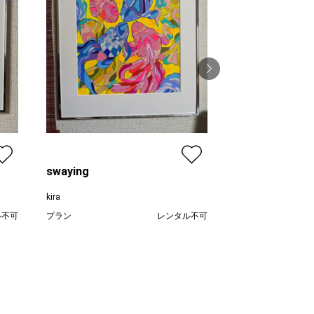
flow
kira
プラン
swaying
価格
kira
ル不可
プラン
レンタル不可
,000
¥ 50,000
価格