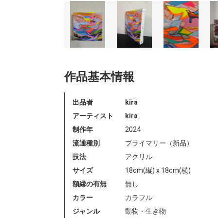
作品基本情報
出品者
kira
アーティスト
kira
制作年
2024
流通種別
プライマリー（新品）
技法
アクリル
サイズ
18cm(縦) x 18cm(横)
額縁の有無
無し
カラー
カラフル
ジャンル
動物・生き物