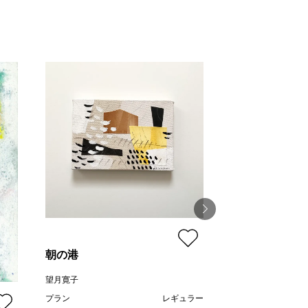
朝の港
沓
望月寛子
小林功二
プラン
レギュラー
プラン