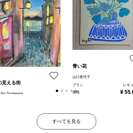
青い花
山口香代子
の見える街
プラン
レギ
¥ 55
価格
uho Sugawara
ン
レギュラー
¥ 55,000
すべてを見る