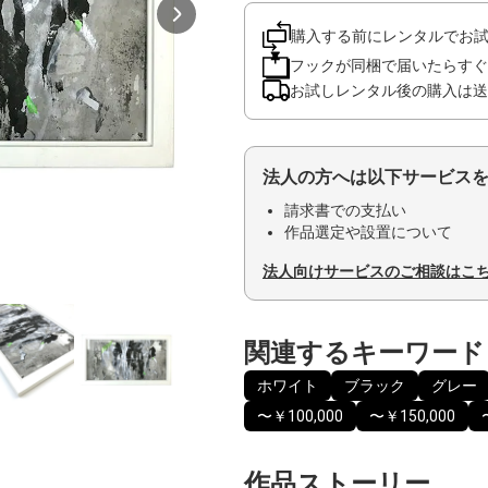
購入する前にレンタルでお
フックが同梱で届いたらすぐ
お試しレンタル後の購入は送
法人の方へは以下サービス
請求書での支払い
作品選定や設置について
法人向けサービスのご相談はこ
関連するキーワード
ホワイト
ブラック
グレー
〜￥100,000
〜￥150,000
作品ストーリー