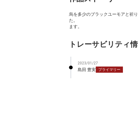
烏を多少のブラックユーモアと祈り
た。 プロフィー
ます。
トレーサビリティ情
2023/01/27
島田 豊実
プライマリー