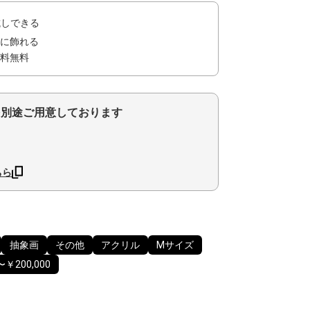
試しできる
に飾れる
料無料
を別途ご用意しております
ちら
抽象画
その他
アクリル
Mサイズ
〜￥200,000