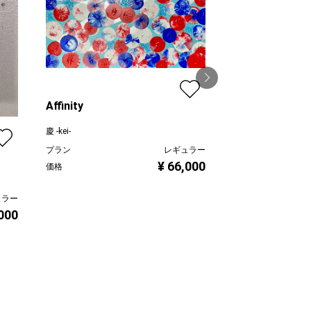
Affinity
慶 -kei-
むこうのけしき
プラン
レギュラー
¥ 66,000
望月寛子
価格
プラン
ュラー
価格
,000