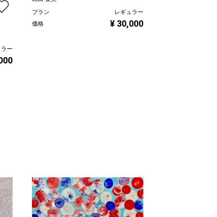
プラン
レギュラー
ヤンバル 2023/
¥ 30,000
価格
島田 豊実
ュラー
プラン
,000
価格