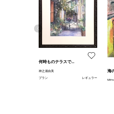
何時ものテラスで...
海
神之浦由美
プラン
レギュラー
Mits
¥ 99,000
価格
プラ
価格