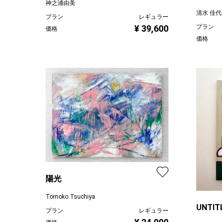
神之浦由美
清水 佳
プラン
レギュラー
¥ 39,600
プラン
価格
価格
陽光
Tomoko Tsuchiya
UNTIT
プラン
レギュラー