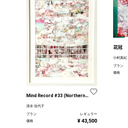
花冠
小村真紀
プラン
価格
Mind Record #33 (Northern
white)
清水 佳代子
プラン
レギュラー
¥ 43,500
価格