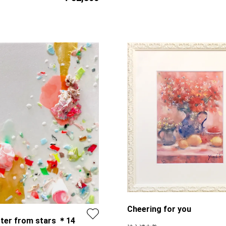
Cheering for you
tter from stars ＊14