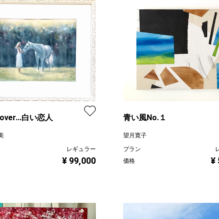
 lover...白い恋人
青い風No.１
美
望月寛子
レギュラー
プラン
¥ 99,000
¥
価格