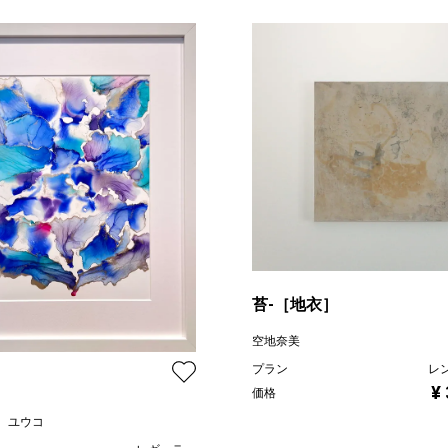
苔-［地衣］
空地奈美
プラン
レ
¥
価格
 ユウコ