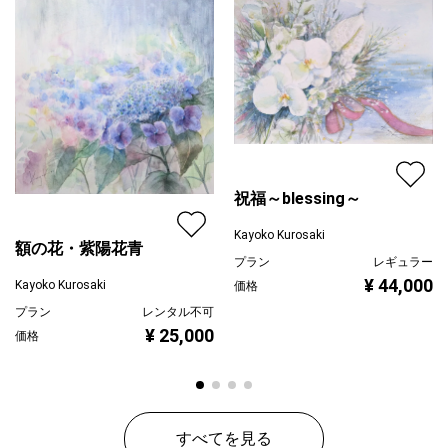
ジャンル
花・植物
配送目安
二週間以内
祝福～blessing～
Kayoko Kurosaki
額の花・紫陽花青
プラン
レギュラー
¥ 44,000
Kayoko Kurosaki
価格
プラン
レンタル不可
¥ 25,000
価格
すべてを見る