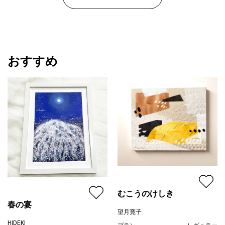
おすすめ
むこうのけしき
春の宴
望月寛子
HIDEKI