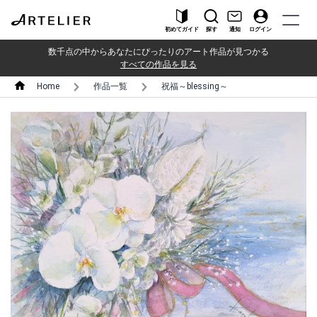
初めてガイド
探す
通知
ログイン
数千点の中からあなたにぴったりのアート作品が見つかる
すべての作品を見る
Home
作品一覧
祝福～blessing～