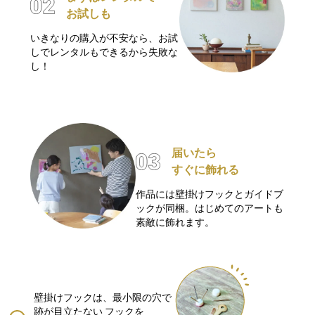
お試しも
いきなりの購入が不安なら、お試
しでレンタルもできるから失敗な
し！
届いたら
すぐに飾れる
作品には壁掛けフックとガイドブ
ックが同梱。はじめてのアートも
素敵に飾れます。
壁掛けフックは、最小限の穴で
跡が目立たない
フックを