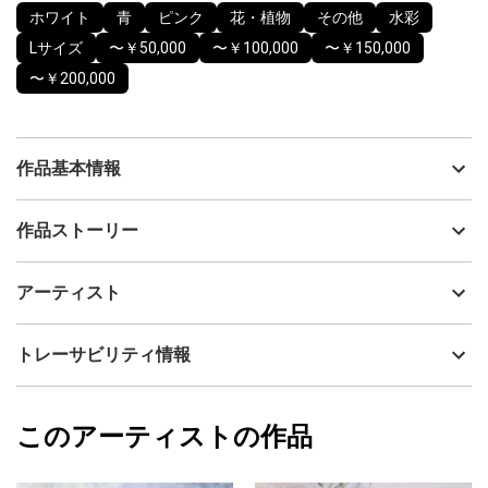
ホワイト
青
ピンク
花・植物
その他
水彩
Lサイズ
〜￥50,000
〜￥100,000
〜￥150,000
〜￥200,000
作品基本情報
出品者
Kayoko Kurosaki
作品ストーリー
アーティスト
Kayoko Kurosaki
この作品は、周りにおめでたいことが続いたので、祝福の気持ち
制作年
2024
アーティスト
でこの花束を描きました。
流通種別
プライマリー（新品）
慶びが拡がってゆくことを願って…
技法
水彩
Kayoko Kurosaki
トレーサビリティ情報
サイズ
58cm(縦) x 46cm(横)
フォローする
額縁の有無
有り
2024/10/27
このアーティストの作品
カラー
ホワイト
Kayoko Kurosaki
青
プライマリー
ピンク