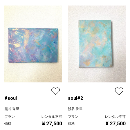
ピンク
ジャンル
抽象画
配送目安
二週間以内
#soul
soul#2
熊谷 香里
熊谷 香里
プラン
レンタル不可
プラン
レンタル不可
¥ 27,500
¥ 27,500
価格
価格