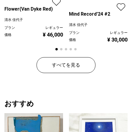
嵌め殺しの窓に映る歪んだ景色は全ての境界線を曖昧にし、開く
Flower(Van Dyke Red)
ことのないまま、私に同じ景色を見せ続けます。
Mind Record'24 #2
清水 佳代子
私はその歪な窓から自分にだけ見える世界を、 ひとりきりで眺め
清水 佳代子
プラン
レギュラー
ています。
プラン
レギュラー
¥ 46,000
価格
¥ 30,000
価格
すべてを見る
おすすめ