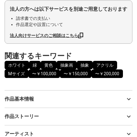
法人の方へは以下サービスを別途ご用意しております
請求書での支払い
作品選定や設置について
法人向けサービスのご相談はこちら
関連するキーワード
ホワイト
緑
黄色
抽象画
抽象
アクリル
Mサイズ
〜￥100,000
〜￥150,000
〜￥200,000
作品基本情報
出品者
清水 佳代子
作品ストーリー
アーティスト
清水 佳代子
◉Fixed Window-seriesについて
制作年
2026
アーティスト