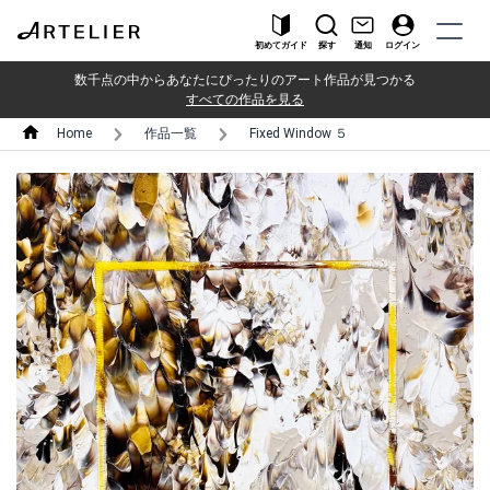
初めてガイド
探す
通知
ログイン
数千点の中からあなたにぴったりのアート作品が見つかる
すべての作品を見る
Home
作品一覧
Fixed Window ５