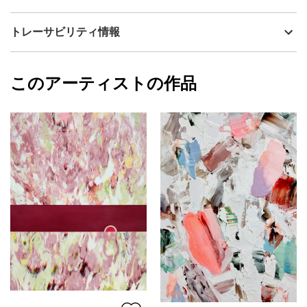
流通種別
プライマリー（新品）
あなたが見る窓の向こうには、どんな世界が広がっていますか？
技法
アクリル
清水 佳代子
トレーサビリティ情報
ときどき私は、あなたが見ている景色に思いを馳せてそっと目を
サイズ
35cm(縦) x 28cm(横)
閉じます。
フォローする
額縁の有無
無し
2026/07/05
想像してみるのです、その世界がどんな色や形をしているのか。
このアーティストの作品
カラー
ホワイト
清水 佳代子
そこからあなたの孤独、希望、空虚、幸福、絶望なんかを。
緑
プライマリー
そして想像しながら、 あなたの痛みを感じようとする自分がいま
黄色
す。
ジャンル
抽象画
薄い皮膚から他人の痛みが染み込んでくるとき、
配送目安
二週間以内
それが“あなたの痛み”なのか、“私の痛み”なのか、わからなくなる
ことがあります。
誰かの痛みが、自分の皮膚の下に入り込み、
私の皮膚をやわらかく押し広げ、じわじわと浸透し、気がつけば
自分という形が輪郭を失い、霞んでゆくのです。
私の見る景色とあなたの目に映る世界は、どう足掻いても交わる
ことなく、
そのことをはがゆく思いながらも、ただ静かな空白だけが心に降
り積もります。