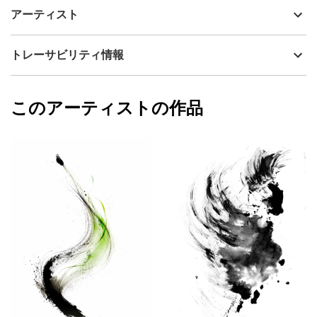
本作は、複雑に交差しながらも一つの流れを生み出す
制作年
2026
アーティスト
筆致によって、人との「意思」と「連動」の関係性を表現してい
流通種別
プライマリー（新品）
ます。
一つひとつの線は独立した動きを持ちながら、
技法
デジタル・ジークレー
Hakurei
トレーサビリティ情報
互いに影響し合い、軌道を変え、やがて大きな方向性を形成す
サイズ
42cm(縦) x 29.7cm(横)
る。
フォローする
額縁の有無
有り
2026/07/01
それは、個の力だけでは到達できない価値が、
このアーティストの作品
カラー
青
Hakurei
関係性の中で創出されていくプロセスそのものです。
ブラック
プライマリー
ジャンル
抽象画
配送目安
二週間以内