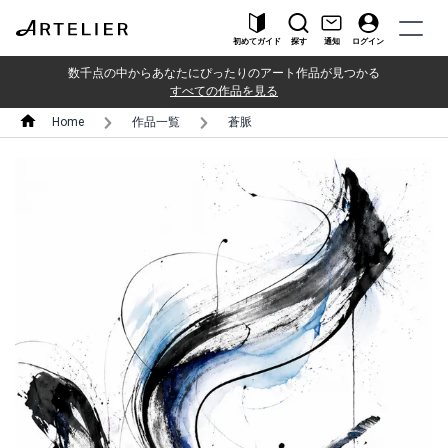
初めてガイド
探す
通知
ログイン
数千点の中からあなたにぴったりのアート作品が見つかる
すべての作品を見る
Home
作品一覧
蒼脈