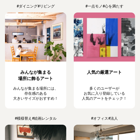
#ダイニング
#リビング
#一点モノ
#心を満たす
みんなが集まる
人気の厳選アート
場所に飾るアート
みんなが集まる場所には、
多くのユーザーが
存在感のある
お気に入り登録している
大きいサイズがおすすめ！
人気のアートをチェック！
#模様替え
#絵画レンタル
#オフィス
#法人