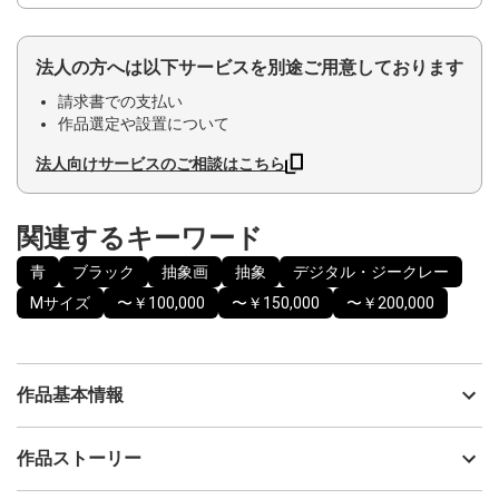
法人の方へは以下サービスを別途ご用意しております
請求書での支払い
作品選定や設置について
法人向けサービスのご相談はこちら
関連するキーワード
青
ブラック
抽象画
抽象
デジタル・ジークレー
Mサイズ
〜￥100,000
〜￥150,000
〜￥200,000
作品基本情報
出品者
Hakurei
作品ストーリー
アーティスト
Hakurei