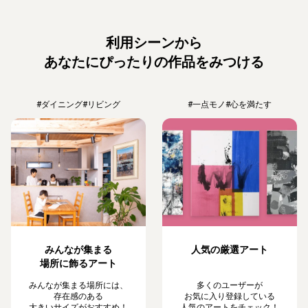
利用シーンから
あなたにぴったりの作品をみつける
#ダイニング
#リビング
#一点モノ
#心を満たす
みんなが集まる
人気の厳選アート
場所に飾るアート
みんなが集まる場所には、
多くのユーザーが
存在感のある
お気に入り登録している
大きいサイズがおすすめ！
人気のアートをチェック！