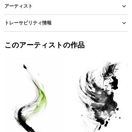
黒の深い墨の塊から、淡い緑の流れが立ち上がる。
制作年
2026
アーティスト
それは土の奥から芽吹く生命のはじまりの気配。
流通種別
プライマリー（新品）
強さと繊細さ、重さと軽さがひとつの軌道で結ばれ
静かな余白の中に、生命が成長していく力を感じさせる。
技法
デジタル・ジークレー
Hakurei
トレーサビリティ情報
サイズ
58cm(縦) x 35cm(横)
フォローする
額縁の有無
有り
2026/07/01
このアーティストの作品
カラー
ブラック
Hakurei
緑
プライマリー
ジャンル
抽象画
配送目安
二週間以内