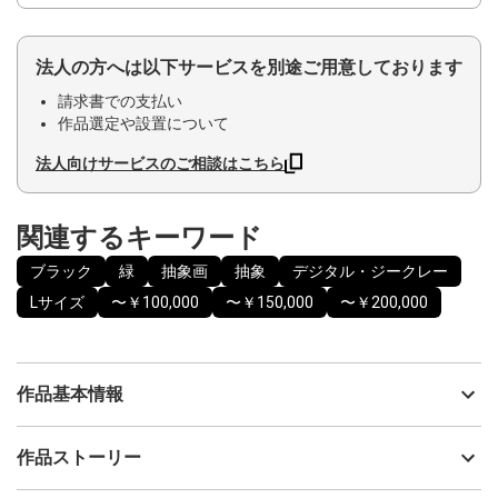
法人の方へは以下サービスを別途ご用意しております
請求書での支払い
作品選定や設置について
法人向けサービスのご相談はこちら
関連するキーワード
ブラック
緑
抽象画
抽象
デジタル・ジークレー
Lサイズ
〜￥100,000
〜￥150,000
〜￥200,000
作品基本情報
出品者
Hakurei
作品ストーリー
アーティスト
Hakurei