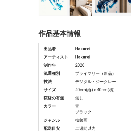
作品基本情報
出品者
Hakurei
アーティスト
Hakurei
制作年
2026
流通種別
プライマリー（新品）
技法
デジタル・ジークレー
サイズ
40cm(縦) x 40cm(横)
額縁の有無
無し
カラー
青
ブラック
ジャンル
抽象画
配送目安
二週間以内