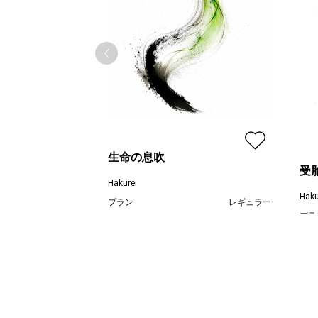
生命の息吹
受
Hakurei
Haku
プラン
レギュラー
プラ
¥ 77,000
価格
価格