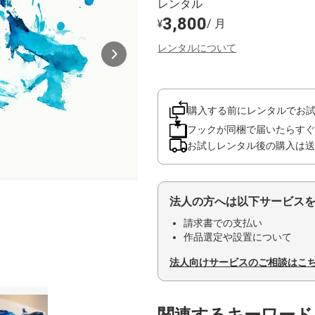
レンタル
3,800
/ 月
¥
レンタルについて
購入する前にレンタルでお
フックが同梱で届いたらすぐ
お試しレンタル後の購入は送
法人の方へは以下サービス
請求書での支払い
作品選定や設置について
法人向けサービスのご相談はこ
関連するキーワード