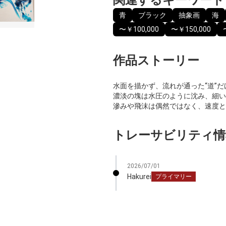
青
ブラック
抽象画
海
〜￥100,000
〜￥150,000
作品ストーリー
水面を描かず、流れが通った“道”
濃淡の塊は水圧のように沈み、細い
滲みや飛沫は偶然ではなく、速度と
トレーサビリティ情
2026/07/01
Hakurei
プライマリー