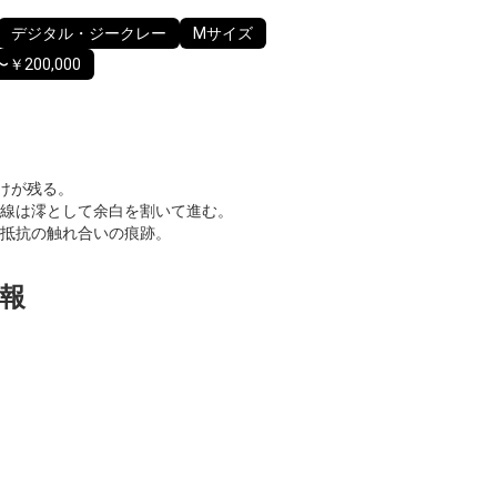
デジタル・ジークレー
Mサイズ
〜￥200,000
だけが残る。
線は澪として余白を割いて進む。
抵抗の触れ合いの痕跡。
報