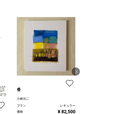
沓
ブルーインコ
小林功二
線画家 もんでんゆ
プラン
レギュラー
プラン
¥ 82,500
価格
価格