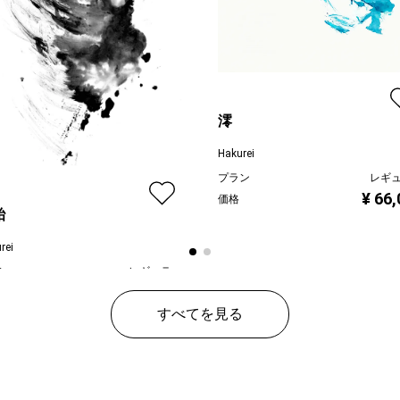
澪
Hakurei
プラン
レギ
¥ 66
価格
胎
rei
ン
レギュラー
¥ 88,000
すべてを見る