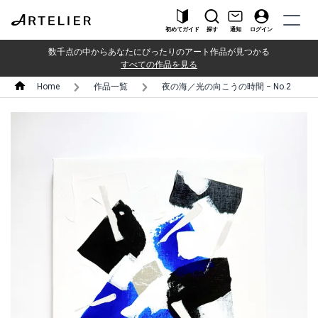
初めてガイド
探す
通知
ログイン
数千点の中からあなたにぴったりのアート作品が見つかる
すべての作品を見る
Home
作品一覧
夜の海／光の向こうの時間 − No.2