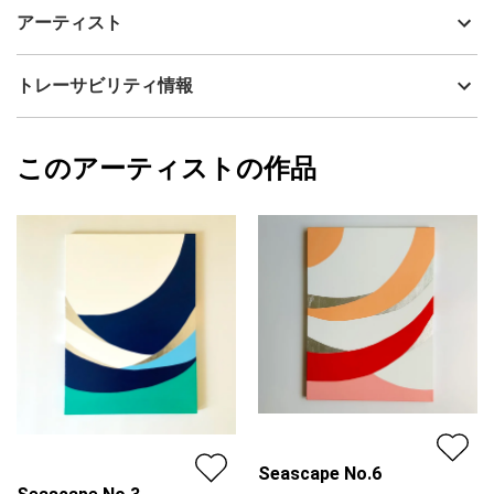
Night Sea / Time Beyond Light − No.2
制作年
2026
アーティスト
流通種別
プライマリー（新品）
深い青、黒、白、そして銀色の層を重ね、静かな夜の海に漂う光
と時間を表現した作品です。
技法
アクリル
吉田美紀子 ／ MikikoYoshida
トレーサビリティ情報
サイズ
45.5cm(縦) x 33.3cm(横)
夜の海には、昼間とは異なる静けさがあります。
フォローする
暗闇の中にも、月明かりや星の光、水面に揺れるかすかな反射が
額縁の有無
無し
2026/06/28
あり、目には見えない奥行きや気配が広がっています。
このアーティストの作品
カラー
ホワイト
吉田美紀子 ／ MikikoYoshida
青
プライマリー
画面に重なる深い青は水の奥行きを、黒は夜の静寂を、白はその
ブラック
中に差し込む光と余白を表しています。アルミ箔の繊細な輝き
ジャンル
抽象画
は、見る位置や周囲の光によって表情を変え、水面に揺れる月明
かりや、遠く瞬く星のような印象を生み出します。
配送目安
二週間以内
色の断片が浮遊するように重なる構成には、一定ではない海のリ
ズム、消えては現れる光の余韻、そして時間の境界がほどけてい
くような感覚を込めました。
白を基調とした画面の中で、深い青と黒、銀の光が静かに響き合
い、明るい空間にも凛とした奥行きをもたらします。主張しすぎ
ることなく、見るたびに異なる光や表情を感じられる作品です。
Seascape No.6
「夜の海／光の向こうの時間」は、青、黒、白、銀の色彩と光の