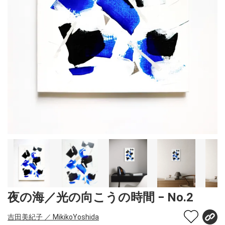
夜の海／光の向こうの時間 − No.2
吉田美紀子 ／ MikikoYoshida