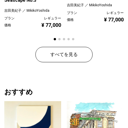
Seascape No.3
層を通して、夜の海から宇宙へと意識が静かに開かれていく感覚
吉田美紀子 ／ MikikoYoshida
を表現したシリーズです。
吉田美紀子 ／ MikikoYoshida
プラン
レギュラー
プラン
レギュラー
¥ 77,000
価格
¥ 77,000
価格
すべてを見る
おすすめ