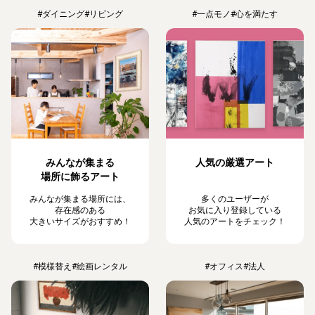
#ダイニング
#リビング
#一点モノ
#心を満たす
みんなが集まる
人気の厳選アート
場所に飾るアート
みんなが集まる場所には、
多くのユーザーが
存在感のある
お気に入り登録している
大きいサイズがおすすめ！
人気のアートをチェック！
#模様替え
#絵画レンタル
#オフィス
#法人