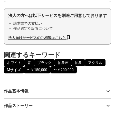
法人の方へは以下サービスを別途ご用意しております
請求書での支払い
作品選定や設置について
法人向けサービスのご相談はこちら
関連するキーワード
ホワイト
青
ブラック
抽象画
抽象
アクリル
Mサイズ
〜￥150,000
〜￥200,000
作品基本情報
出品者
吉田美紀子 ／ MikikoYoshida
作品ストーリー
アーティスト
吉田美紀子 ／ MikikoYoshida