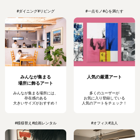
#ダイニング
#リビング
#一点モノ
#心を満たす
みんなが集まる
人気の厳選アート
場所に飾るアート
みんなが集まる場所には、
多くのユーザーが
存在感のある
お気に入り登録している
大きいサイズがおすすめ！
人気のアートをチェック！
#模様替え
#絵画レンタル
#オフィス
#法人