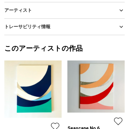
Night Sea / Time Beyond Light − No.1
制作年
2026
アーティスト
流通種別
プライマリー（新品）
深い青、黒、白、そして銀色の層を重ね、静かな夜の海に漂う光
と時間を表現した作品です。
技法
アクリル
吉田美紀子 ／ MikikoYoshida
トレーサビリティ情報
サイズ
45.5cm(縦) x 33.3cm(横)
夜の海には、昼間とは異なる静けさがあります。
フォローする
暗闇の中にも、月明かりや星の光、水面に揺れるかすかな反射が
額縁の有無
無し
2026/06/28
あり、目には見えない奥行きや気配が広がっています。
このアーティストの作品
カラー
ホワイト
吉田美紀子 ／ MikikoYoshida
青
プライマリー
画面に重なる深い青は水の奥行きを、黒は夜の静寂を、白はその
ブラック
中に差し込む光と余白を表しています。アルミ箔の繊細な輝き
ジャンル
抽象画
は、見る位置や周囲の光によって表情を変え、水面に揺れる月明
かりや、遠く瞬く星のような印象を生み出します。
配送目安
二週間以内
色の断片が浮遊するように重なる構成には、一定ではない海のリ
ズム、消えては現れる光の余韻、そして時間の境界がほどけてい
くような感覚を込めました。
白を基調とした画面の中で、深い青と黒、銀の光が静かに響き合
い、明るい空間にも凛とした奥行きをもたらします。主張しすぎ
ることなく、見るたびに異なる光や表情を感じられる作品です。
Seascape No.6