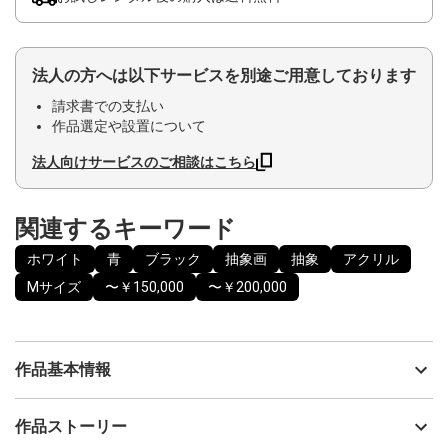
法人の方へは以下サービスを別途ご用意しております
請求書での支払い
作品選定や設置について
法人向けサービスのご相談はこちら
関連するキーワード
ホワイト
青
ブラック
抽象画
抽象
アクリル
Mサイズ
〜￥150,000
〜￥200,000
作品基本情報
出品者
吉田美紀子 ／ MikikoYoshida
作品ストーリー
アーティスト
吉田美紀子 ／ MikikoYoshida