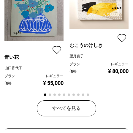
むこうのけしき
望月寛子
青い花
プラン
レギュラー
山口香代子
¥ 80,000
価格
プラン
レギュラー
¥ 55,000
価格
すべてを見る