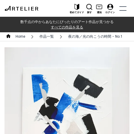
初めてガイド
探す
通知
ログイン
数千点の中からあなたにぴったりのアート作品が見つかる
すべての作品を見る
Home
作品一覧
夜の海／光の向こうの時間 − No.1