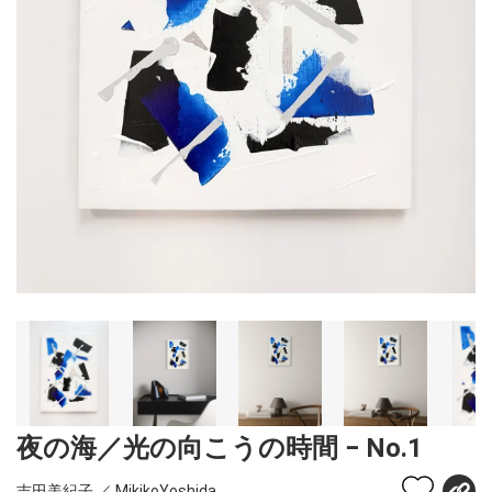
夜の海／光の向こうの時間 − No.1
吉田美紀子 ／ MikikoYoshida