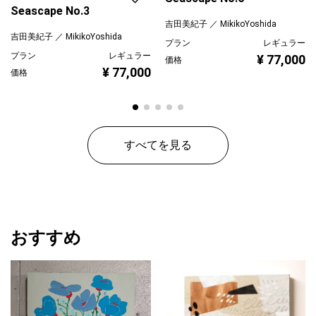
「夜の海／光の向こうの時間」は、青、黒、白、銀の色彩と光の
Seascape No.3
層を通して、夜の海から宇宙へと意識が静かに開かれていく感覚
吉田美紀子 ／ MikikoYoshida
を表現したシリーズです。
吉田美紀子 ／ MikikoYoshida
プラン
レギュラー
プラン
レギュラー
¥ 77,000
価格
¥ 77,000
価格
すべてを見る
おすすめ