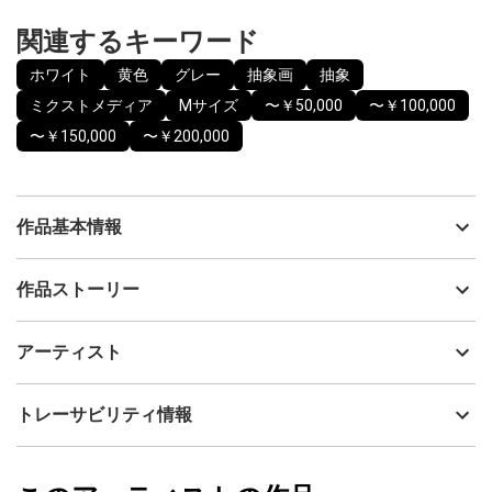
関連するキーワード
ホワイト
黄色
グレー
抽象画
抽象
ミクストメディア
Mサイズ
〜￥50,000
〜￥100,000
〜￥150,000
〜￥200,000
作品基本情報
出品者
JUN
作品ストーリー
アーティスト
JUN
とてつもなく柔らかい世界
制作年
2026
アーティスト
流通種別
プライマリー（新品）
有色であり重なり合っているにもかかわらず、どこか静かで都
会的な雰囲気を漂わせる色ならざる色。
技法
ミクストメディア
JUN
トレーサビリティ情報
サイズ
30cm(縦) x 30cm(横)
POTIPOTI（ぽちぽち）とは"少しずつ""順を追って何かをする
フォローする
様"という意味をもつとか。
額縁の有無
無し
2026/06/23