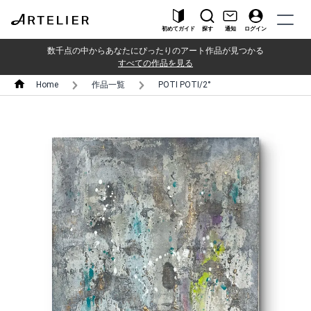
初めてガイド
探す
通知
ログイン
数千点の中からあなたにぴったりのアート作品が見つかる
すべての作品を見る
Home
作品一覧
POTI POTI/2°