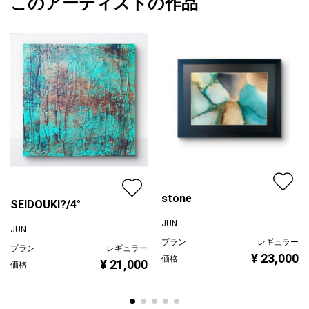
このアーティストの作品
カラー
ホワイト
JUN
『ぽちぽち色を足してゆく』
黄色
プライマリー
グレー
淡いながらもしっかり具体性を見出しながら作成し、完成した作
ジャンル
抽象画
品です。
配送目安
二週間以内
※金具・吊り紐は装着済みなので即飾ることができます。
裏面サインあり。
作品証明書も別途付属致します。
モニター環境により実物と若干色が異なる場合があります。
stone
SEIDOUKI?/4°
素材によっては、落下により破損する場合がありますのでご注文
JUN
くださいませ。
JUN
プラン
レギュラー
プラン
レギュラー
¥ 23,000
価格
¥ 21,000
価格