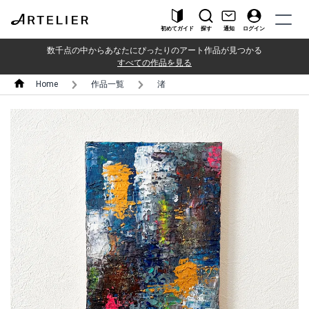
初めてガイド
探す
通知
ログイン
数千点の中からあなたにぴったりのアート作品が見つかる
すべての作品を見る
Home
作品一覧
渚