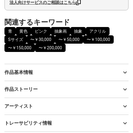
法人向けサービスのご相談はこちら
関連するキーワード
青
黄色
ピンク
抽象画
抽象
アクリル
Sサイズ
〜￥30,000
〜￥50,000
〜￥100,000
〜￥150,000
〜￥200,000
作品基本情報
出品者
光藤有佳
作品ストーリー
アーティスト
光藤有佳
海の中で見た記憶をそのままキャンバスに描いたような絵です。
制作年
2025
アーティスト
流通種別
プライマリー（新品）
深みのあるブルーですが、オペラレッドやゴールドも使って、奥
行きのある世界を表現しました。
技法
アクリル
光藤有佳
トレーサビリティ情報
サイズ
22.7cm(縦) x 15.8cm(横)
昂った心を落ち着かせたい時に見ると、リラックスできる抽象ア
フォローする