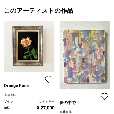
ートです。
額縁の有無
無し
2026/06/21
このアーティストの作品
カラー
青
光藤有佳
黄色
プライマリー
ピンク
ジャンル
抽象画
配送目安
二週間以内
Orange Rose
光藤有佳
プラン
レギュラー
夢の中で
¥ 27,000
価格
光藤有佳