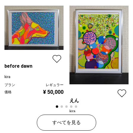
ジャンル
動物・生き物
配送目安
二週間以内
before dawn
kira
プラン
レギュラー
¥ 50,000
価格
えん
kira
プラン
レギュラー
すべてを見る
¥ 50,000
価格