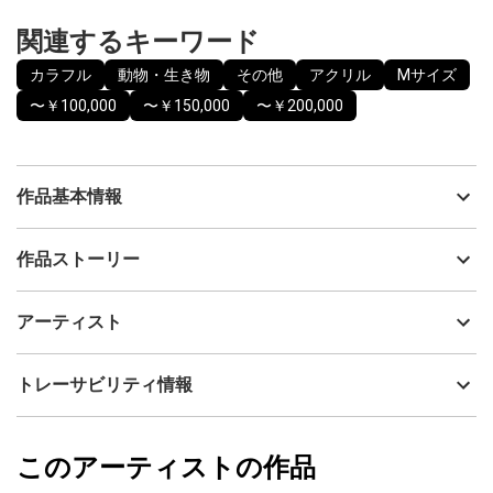
関連するキーワード
カラフル
動物・生き物
その他
アクリル
Mサイズ
〜￥100,000
〜￥150,000
〜￥200,000
作品基本情報
出品者
kira
作品ストーリー
アーティスト
kira
この作品は、自然や命を見守る存在をイメージして描きました。
制作年
2026
アーティスト
たくさんの色や模様には、一人ひとりの違いや個性を表していま
流通種別
プライマリー（新品）
す。違う色や形が集まることで、一つの大きな存在になり、お互
いを支え合う世界を表現しました。 力強い目には、「未来を見つ
技法
アクリル
kira
トレーサビリティ情報
め、希望を守る」という思いを込めています。
サイズ
51cm(縦) x 41cm(横)
絵のサイズ 42cm × 29cm
フォローする
額のサイズ 51cm × 41cm
額縁の有無
有り
2026/06/18
オリジナル原画1点ものです。 額もついていますのですぐに飾るこ
このアーティストの作品
カラー
カラフル
kira
ともできます。
プライマリー