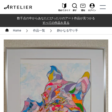
初めてガイド
探す
通知
ログイン
数千点の中からあなたにぴったりのアート作品が見つかる
すべての作品を見る
Home
作品一覧
静かなる守り手