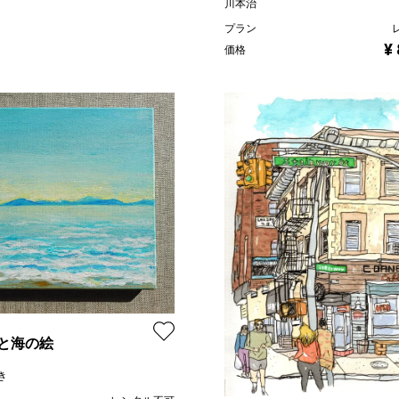
川本治
プラン
¥
価格
と海の絵
き