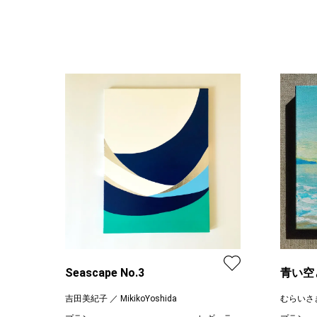
Seascape No.3
青い空
吉田美紀子 ／ MikikoYoshida
むらいさ