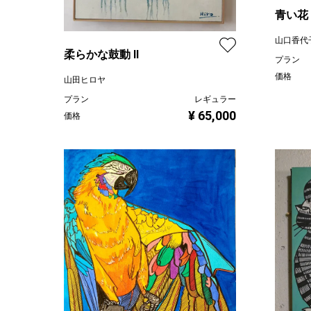
青い花
山口香代
柔らかな鼓動 Ⅱ
プラン
価格
山田ヒロヤ
プラン
レギュラー
¥ 65,000
価格