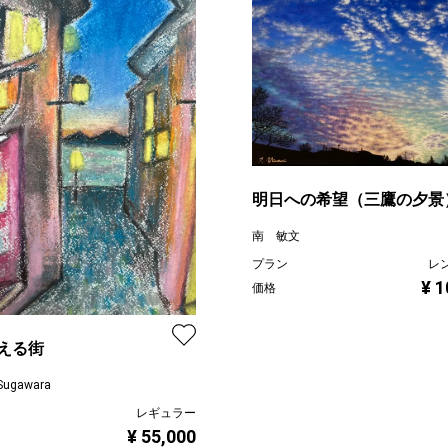
明日への希望（三鷹の夕景
南 敏文
プラン
レ
¥ 1
価格
える街
Sugawara
レギュラー
¥ 55,000