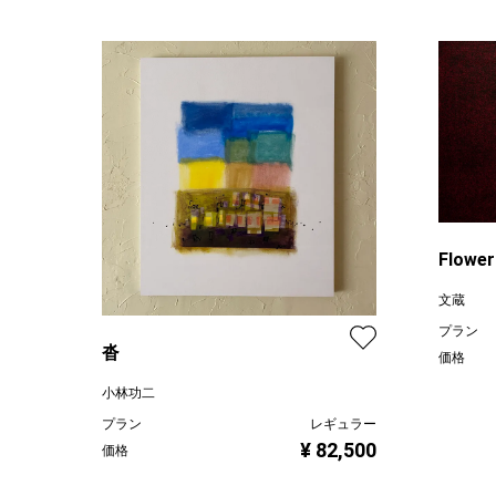
Flower
文蔵
プラン
沓
価格
小林功二
プラン
レギュラー
¥ 82,500
価格