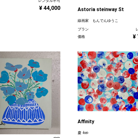
レンタル不可
¥ 44,000
Astoria steinway St
線画家 もんでんゆうこ
プラン
¥
価格
Affinity
慶 -kei-