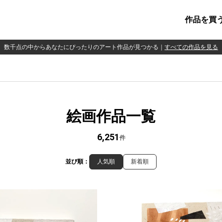
作品を買
数千点の中からあなたにぴったりのアート作品が見つかる
｜
すべての作品を見る
絵画作品一覧
6,251
件
並び順：
人気順
新着順