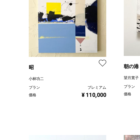
朝の港
昭
望月寛子
小林功二
プラン
プラン
プレミアム
¥ 110,000
価格
価格