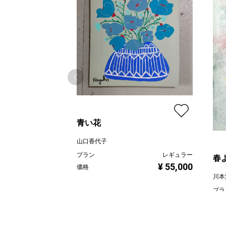
青い花
山口香代子
プラン
レギュラー
春
¥ 55,000
価格
川本
プラ
価格