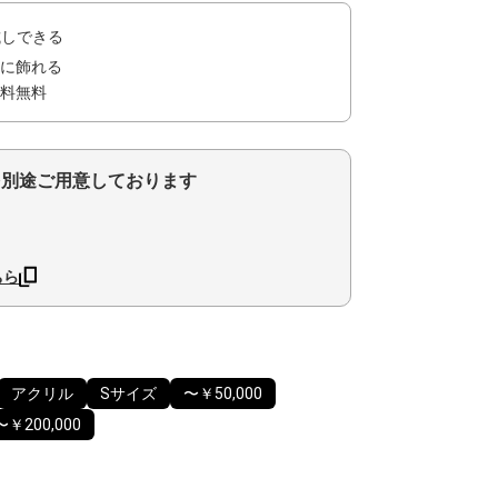
試しできる
に飾れる
料無料
を別途ご用意しております
ちら
アクリル
Sサイズ
〜￥50,000
〜￥200,000