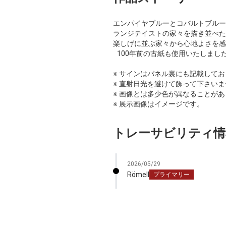
エンパイヤブルーとコバルトブルー
ランジテイストの家々を描き並べた
楽しげに並ぶ家々から心地よさを感
100年前の古紙も使用いたしまし
※ サインはパネル裏にも記載して
※ 直射日光を避けて飾って下さいま
※ 画像とは多少色が異なることが
※ 展示画像はイメージです。
トレーサビリティ情
2026/05/29
Römell
プライマリー