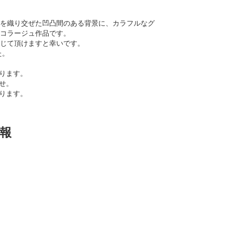
を織り交ぜた凹凸間のある背景に、カラフルなグ
コラージュ作品です。
じて頂けますと幸いです。
た。
おります。
せ。
あります。
報