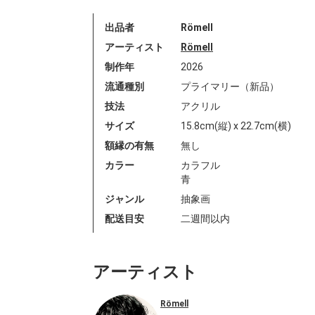
出品者
Römell
アーティスト
Römell
制作年
2026
流通種別
プライマリー（新品）
技法
アクリル
サイズ
15.8cm(縦) x 22.7cm(横)
額縁の有無
無し
カラー
カラフル
青
ジャンル
抽象画
配送目安
二週間以内
アーティスト
Römell