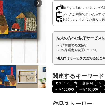
購入する前にレンタルでお
フックが同梱で届いたらすぐ
お試しレンタル後の購入は送
法人の方へは以下サービス
請求書での支払い
作品選定や設置について
法人向けサービスのご相談はこ
関連するキーワード
カラフル
青
抽象画
家
〜￥100,000
〜￥150,000
作品ストーリー