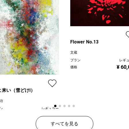
Flower No.13
文蔵
プラン
レギ
¥ 60
価格
よ来い（雪どけⅠ）
治
ン
レギュラー
¥ 80,000
すべてを見る