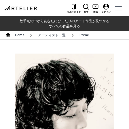
初めてガイド
探す
通知
ログイン
数千点の中からあなたにぴったりのアート作品が見つかる
すべての作品を見る
Home
アーティスト一覧
Römell