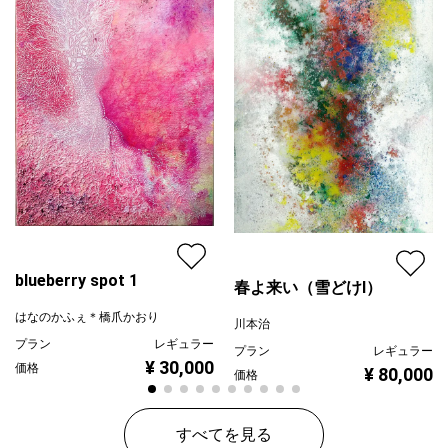
blueberry spot 1
春よ来い（雪どけⅠ）
はなのかふぇ＊橋爪かおり
川本治
プラン
レギュラー
プラン
レギュラー
¥ 30,000
価格
¥ 80,000
価格
すべてを見る