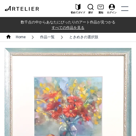
初めてガイド
探す
通知
ログイン
数千点の中からあなたにぴったりのアート作品が見つかる
すべての作品を見る
Home
作品一覧
ときめきの選択肢