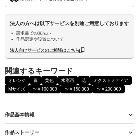
法人の方へは以下サービスを別途ご用意しております
請求書での支払い
作品選定や設置について
法人向けサービスのご相談はこちら
関連するキーワード
オレンジ
青
黄色
水彩画
花
ミクストメディア
Mサイズ
〜￥100,000
〜￥150,000
〜￥200,000
作品基本情報
出品者
神之浦由美
作品ストーリー
アーティスト
神之浦由美