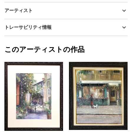
透明水彩と作者自身がオリジナルで制作しているパステル、
制作年
2026
アーティスト
JESUSPASTEL(ジーザスパステル)の混合技法で描いた静物画で
流通種別
プライマリー（新品）
す。
技法
ミクストメディア
神之浦由美
トレーサビリティ情報
オレンジのガーベラが象徴する「前向きな愛情」と、黄金色に揺
サイズ
51.3cm(縦) x 42.2cm(横)
れるオンシジュームの「心を奪う輝き」。
フォローする
この作品は、いくつもの優しい視線や甘い言葉に囲まれながら、
額縁の有無
有り
2026/05/27
誰かに惹かれていく心の揺らぎを描いた静物画です。
このアーティストの作品
カラー
オレンジ
神之浦由美
恋を選ぶ瞬間は、迷いでありながらも幸福に満ちています。
青
プライマリー
どの未来にも小さな希望が宿り、胸の奥では静かに“運命”が育って
黄色
いく——。
ジャンル
水彩画
鮮やかなオレンジと幸福感あふれるイエローの重なりは、空間に
明るさと高揚感をもたらし、飾る人の日常にロマンチックな余韻
配送目安
二週間以内
を添えます。
「誰を想うか」ではなく、
「誰と理解を深め合えるか」。
そんな恋の美しい迷いを、一枚の絵に閉じ込めた作品です。
原画に合わせた高級感あるアンティークブルー×シルバーのフレー
ム付き。水彩紙は英国王室水彩画協会認定のコットン100％中性紙
を使用しています。