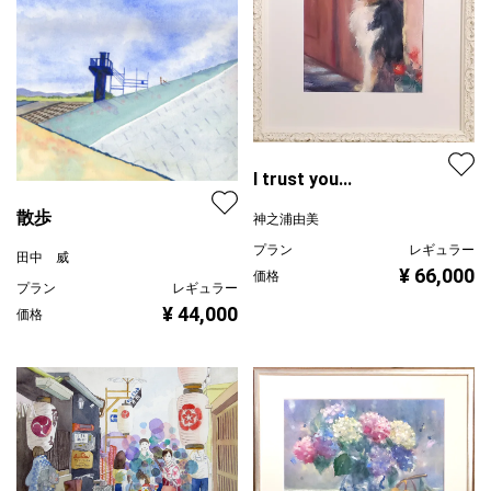
I trust you...
散歩
神之浦由美
プラン
レギュラー
田中 威
¥ 66,000
価格
プラン
レギュラー
¥ 44,000
価格