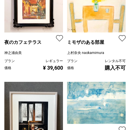
夜のカフェテラス
ミモザのある部屋
神之浦由美
上村奈央 naokamimura
プラン
レギュラー
プラン
レンタル不可
¥ 39,600
購入不可
価格
価格