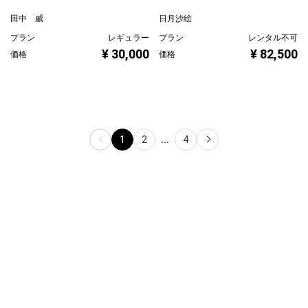
保津川下り
le jardin secret
田中 威
日月沙絵
プラン
レギュラー
プラン
レンタル不可
¥ 30,000
¥ 82,500
価格
価格
1
2
...
4