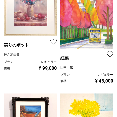
実りのポット
神之浦由美
紅葉
プラン
レギュラー
¥ 99,000
田中 威
価格
プラン
レギュラー
¥ 43,000
価格