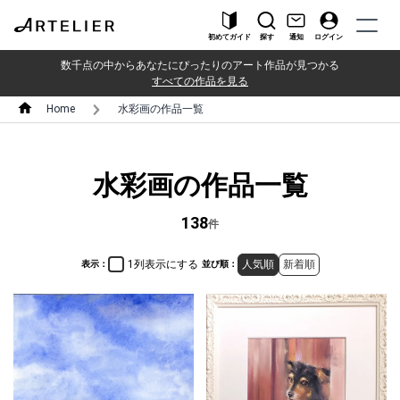
初めてガイド
探す
通知
ログイン
数千点の中からあなたにぴったりのアート作品が見つかる
すべての作品を見る
Home
水彩画の作品一覧
水彩画の作品一覧
138
件
1列表示にする
人気順
新着順
表示：
並び順：