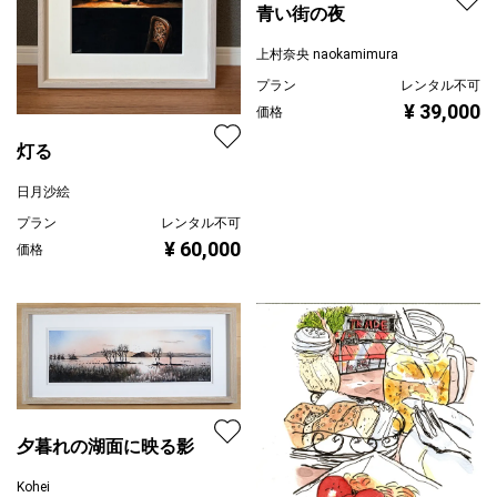
青い街の夜
上村奈央 naokamimura
プラン
レンタル不可
¥ 39,000
価格
灯る
日月沙絵
プラン
レンタル不可
¥ 60,000
価格
夕暮れの湖面に映る影
Kohei