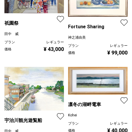
祇園祭
Fortune Sharing
田中 威
神之浦由美
プラン
レギュラー
プラン
レギュラー
¥ 43,000
価格
¥ 99,000
価格
凛冬の湖畔電車
Kohei
宇治川観光遊覧船
プラン
レギュラー
¥ 40,000
価格
田中 威