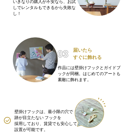
いきなりの購入が不安なら、お試
しでレンタルもできるから失敗な
し！
届いたら
すぐに飾れる
作品には壁掛けフックとガイドブ
ックが同梱。はじめてのアートも
素敵に飾れます。
壁掛けフックは、最小限の穴で
跡が目立たない
フックを
採用しており、賃貸でも安心して
設置が可能です。