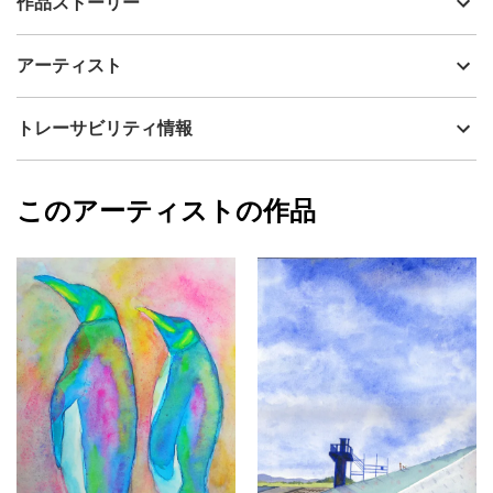
作品ストーリー
アーティスト
田中 威
京都桂坂の風景
制作年
2024
アーティスト
流通種別
プライマリー（新品）
技法
水彩
田中 威
トレーサビリティ情報
サイズ
35cm(縦) x 44cm(横)
フォローする
額縁の有無
有り
2022/12/29
このアーティストの作品
カラー
赤
田中 威
緑
プライマリー
黄色
ジャンル
水彩画
配送目安
二週間以内