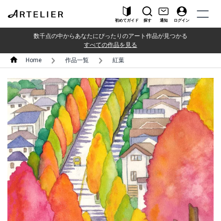
初めてガイド
探す
通知
ログイン
数千点の中からあなたにぴったりのアート作品が見つかる
すべての作品を見る
Home
作品一覧
紅葉