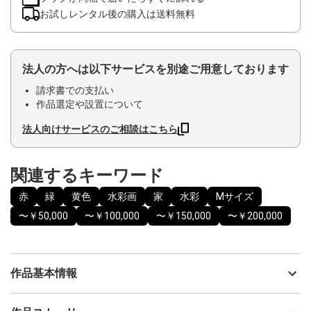
お試しレンタル後の購入は送料無料
法人の方へは以下サービスを別途ご用意しております
請求書での支払い
作品選定や設置について
法人向けサービスのご相談はこちら
関連するキーワード
赤
緑
黄色
水彩画
家
水彩
Mサイズ
〜￥50,000
〜￥100,000
〜￥150,000
〜￥200,000
作品基本情報
出品者
田中 威