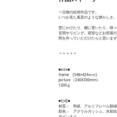
一点物の絵画作品です。
いつか見た風景のような懐かしさ、
壁にかけたり、棚に置いたり、様々
玄関やリビング、寝室などお部屋の
間を作っていただけたらと思います
＊＊＊＊＊
■size■
frame (348×424ｍｍ)
picture （240X330mm）
1200ｇ
■仕様■
材質： 和紙 アルミフレーム額縁
彩色： アクリルガッシュ、水彩絵
サイン入り