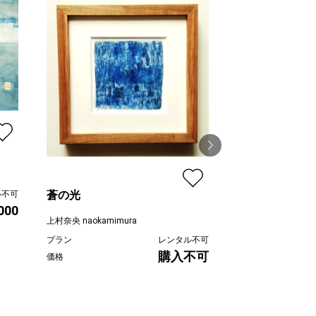
蒼の光
思い出の海
ル不可
,000
上村奈央 naokamimura
上村奈央 naokamimu
プラン
レンタル不可
プラン
購入不可
価格
価格