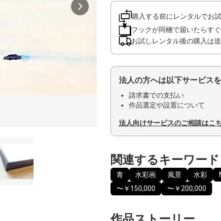
購入する前にレンタルでお
フックが同梱で届いたらすぐ
お試しレンタル後の購入は送
法人の方へは以下サービス
請求書での支払い
作品選定や設置について
法人向けサービスのご相談はこ
関連するキーワード
青
水彩画
風景
水彩
〜￥150,000
〜￥200,000
作品ストーリー