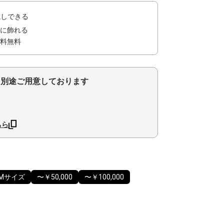
試しできる
に飾れる
料無料
を別途ご用意しております
ちら
Mサイズ
〜￥50,000
〜￥100,000