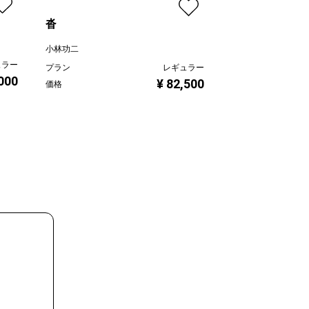
沓
春よ来い（雪ど
小林功二
川本治
ュラー
プラン
レギュラー
プラン
,000
¥ 82,500
価格
価格