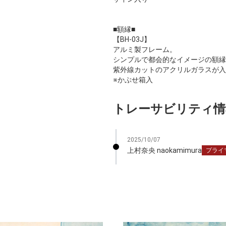
■額縁■
【BH-03J】
アルミ製フレーム。
シンプルで都会的なイメージの額縁
紫外線カットのアクリルガラスが入
※かぶせ箱入
トレーサビリティ情
2025/10/07
上村奈央 naokamimura
プライ