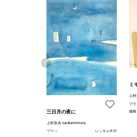
ミ
上村奈
プラ
三日月の夜に
価格
上村奈央 naokamimura
プラン
レンタル不可