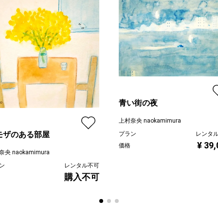
青い街の夜
上村奈央 naokamimura
モザのある部屋
プラン
レンタ
¥ 39
価格
央 naokamimura
ン
レンタル不可
購入不可