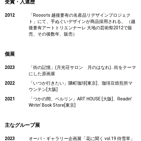
受賞・入選歴
2012
「Roooots 越後妻有の名産品リデザインプロジェク
ト」にて、手ぬぐいデザインが商品採用される。 （越
後妻有アートトリエンナーレ 大地の芸術祭2012で販
売、その後数年、販売）
個展
2023
「街の記憶」(月光荘サロン 月のはなれ)…街をテーマ
にした原画展
2022
「いつか行きたい」隣町珈琲[東京]、珈琲豆焙煎所マ
ウンテン[大阪]
2021
「つかの間、ベルリン」ART HOUSE [大阪]、Readin'
Writin' Book Store[東京]
主なグループ展
2023
オーパ・ギャラリー企画展「花に聞く vol.19 待雪草」