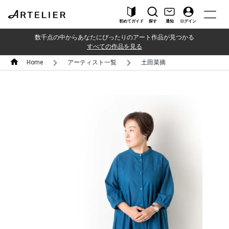
初めてガイド
探す
通知
ログイン
数千点の中からあなたにぴったりのアート作品が見つかる
すべての作品を見る
Home
アーティスト一覧
土田菜摘