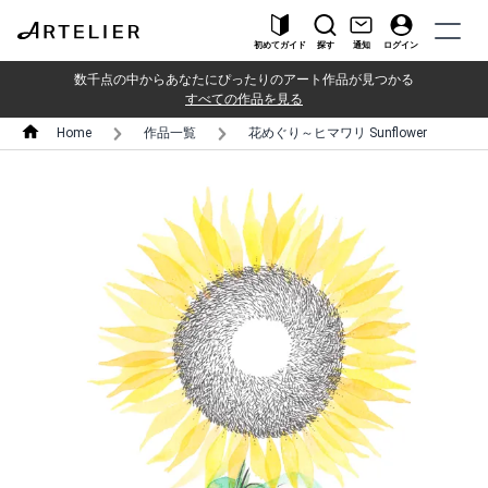
初めてガイド
探す
通知
ログイン
数千点の中からあなたにぴったりのアート作品が見つかる
すべての作品を見る
Home
作品一覧
花めぐり～ヒマワリ Sunflower