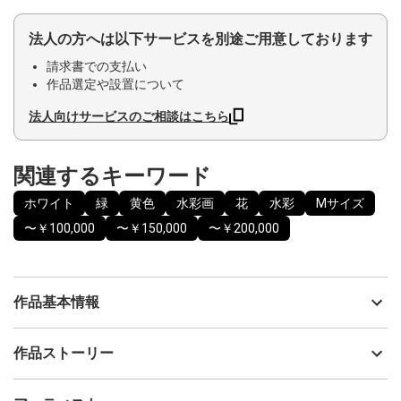
法人の方へは以下サービスを別途ご用意しております
請求書での支払い
作品選定や設置について
法人向けサービスのご相談はこちら
関連するキーワード
ホワイト
緑
黄色
水彩画
花
水彩
Mサイズ
〜￥100,000
〜￥150,000
〜￥200,000
作品基本情報
出品者
土田菜摘
作品ストーリー
アーティスト
土田菜摘
“日々の暮らしの中で出会う花々に
制作年
2024