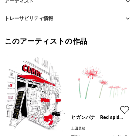
アーティスト
はっと見入ってしまう瞬間があります
流通種別
プライマリー（新品）
その瞬間を描きとどめておきたくなりました”
技法
水彩
土田菜摘
トレーサビリティ情報
花を描くことが、ずっと苦手だった。
サイズ
43cm(縦) x 35cm(横)
花そのものがすでにじゅうぶん美しいのだから、私がどう描いた
フォローする
って
額縁の有無
有り
2025/06/05
花自身にかなうわけがない。新しい魅力を加えることなどできそ
このアーティストの作品
カラー
ホワイト
土田菜摘
うもない、
緑
プライマリー
と思い、なるべく避けてきた。
黄色
それが、年齢とともに、少しずつ変わってきた。
ジャンル
水彩画
花を見たときの、その美しさにハッとする感覚。
その瞬間を残したい、自分なりにとどめたいと思うようになっ
配送目安
二週間以内
た。
それも、なるべく早く、長々と描いていると、新鮮さがなくなっ
てしまう…
と、そんなふうに、描いた花々を、今回披露いたします。
(2024年の個展「花めぐり」の挨拶文より)
ヒガンバナ Red spider
lily
土田菜摘