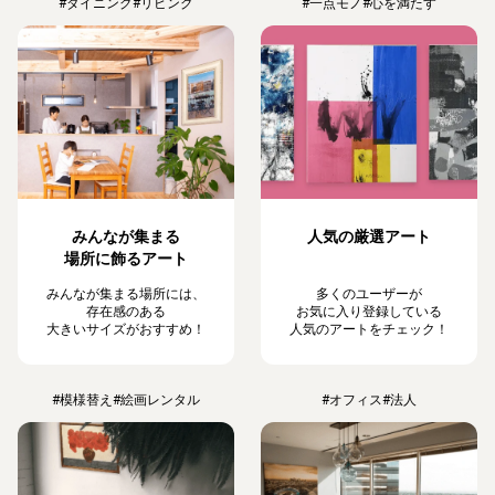
#ダイニング
#リビング
#一点モノ
#心を満たす
みんなが集まる
人気の厳選アート
場所に飾るアート
みんなが集まる場所には、
多くのユーザーが
存在感のある
お気に入り登録している
大きいサイズがおすすめ！
人気のアートをチェック！
#模様替え
#絵画レンタル
#オフィス
#法人