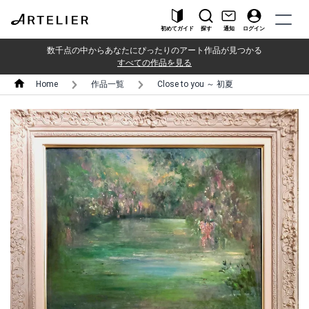
初めてガイド
探す
通知
ログイン
数千点の中からあなたにぴったりのアート作品が見つかる
すべての作品を見る
Home
作品一覧
Close to you ～ 初夏