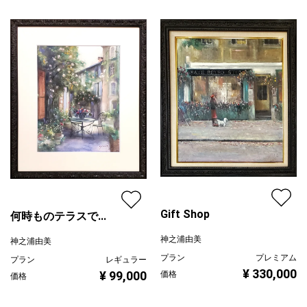
緑
プライマリー
紫
ジャンル
風景画
配送目安
二週間以内
Gift Shop
何時ものテラスで...
神之浦由美
神之浦由美
プラン
プレミアム
プラン
レギュラー
¥ 330,000
¥ 99,000
価格
価格