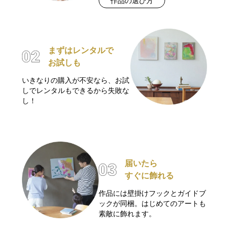
作品の選び方
まずはレンタルで
お試しも
いきなりの購入が不安なら、お試
しでレンタルもできるから失敗な
し！
届いたら
すぐに飾れる
作品には壁掛けフックとガイドブ
ックが同梱。はじめてのアートも
素敵に飾れます。