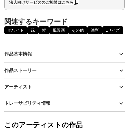
法人向けサービスのご相談はこちら
関連するキーワード
ホワイト
緑
紫
風景画
その他
油彩
Lサイズ
作品基本情報
出品者
神之浦由美
作品ストーリー
アーティスト
神之浦由美
藤の花の咲く日本の初夏の風景からインスピレーションを受け制
制作年
2024
アーティスト
作した作品です。油絵具(DUO)を用いて描いています。和モダンな
流通種別
プライマリー（新品）
雰囲気のアート作品。原画に合わせた高級感あるアンティークホ
ワイト×ゴールドのフレーム付きです。作品の保護にも災害時にも
技法
油彩
神之浦由美
トレーサビリティ情報
安心の前面UVカットアクリル板仕様です。
サイズ
60cm(縦) x 67.5cm(横)
フォローする
額縁の有無
有り
2024/05/05
このアーティストの作品
カラー
ホワイト
神之浦由美