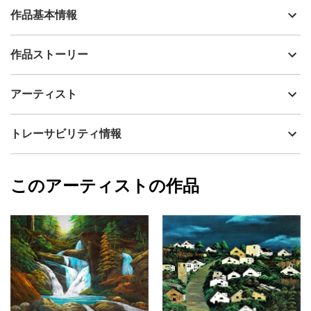
作品基本情報
出品者
Issey
作品ストーリー
アーティスト
Issey
崖崩れのあと・・・綺麗に整地された。
制作年
2005
アーティスト
流通種別
プライマリー（新品）
技法
アクリル
Issey
トレーサビリティ情報
サイズ
50cm(縦) x 65.2cm(横)
フォローする
額縁の有無
無し
2026/05/27
このアーティストの作品
カラー
青
Issey
緑
プライマリー
ジャンル
風景画
配送目安
二週間以内