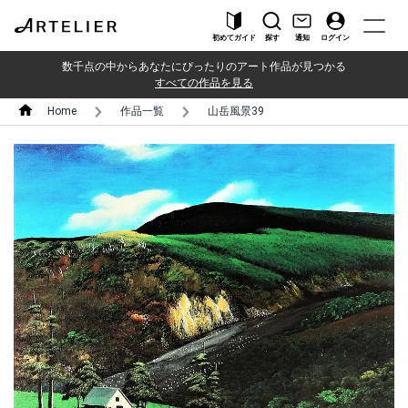
初めてガイド
探す
通知
ログイン
数千点の中からあなたにぴったりのアート作品が見つかる
すべての作品を見る
Home
作品一覧
山岳風景39