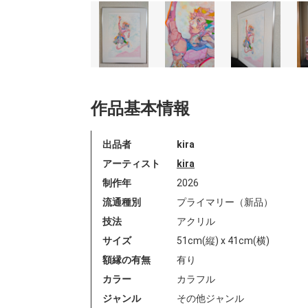
作品基本情報
出品者
kira
アーティスト
kira
制作年
2026
流通種別
プライマリー（新品）
技法
アクリル
サイズ
51cm(縦) x 41cm(横)
額縁の有無
有り
カラー
カラフル
ジャンル
その他ジャンル