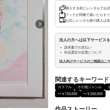
購入する前にレンタルでお
フックが同梱で届いたらすぐ
お試しレンタル後の購入は送
法人の方へは以下サービス
請求書での支払い
作品選定や設置について
法人向けサービスのご相談はこ
関連するキーワード
カラフル
その他ジャンル
〜￥150,000
〜￥200,000
作品ストーリー