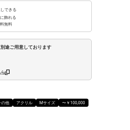
試しできる
に飾れる
料無料
を別途ご用意しております
ちら
その他
アクリル
Mサイズ
〜￥100,000