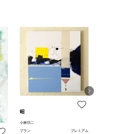
昭
Flower No.13
小林功二
文蔵
プラン
プレミアム
プラン