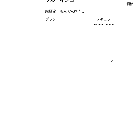
ブルーインコ
価格
線画家 もんでんゆうこ
プラン
レギュラー
¥ 80,000
価格