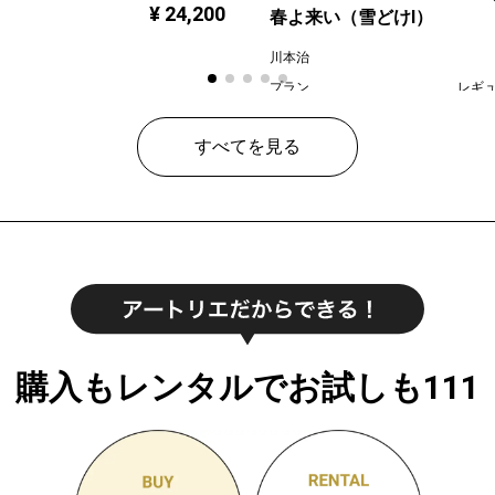
¥ 24,200
春よ来い（雪どけⅠ）
川本治
プラン
レギ
¥ 80
価格
すべてを見る
購入もレンタルでお試しも111