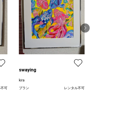
flow
kira
プラン
swaying
価格
kira
ル不可
プラン
レンタル不可
,000
¥ 50,000
価格