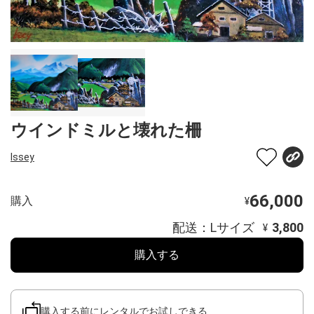
ウインドミルと壊れた柵
Issey
66,000
購入
¥
配送：Lサイズ
3,800
¥
購入する
購入する前にレンタルでお試しできる