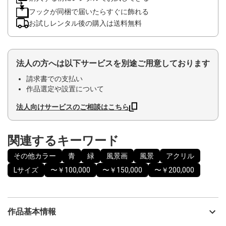
フックが同梱で届いたらすぐに飾れる
お試しレンタル後の購入は送料無料
法人の方へは以下サービスを別途ご用意しております
請求書での支払い
作品選定や設置について
法人向けサービスのご相談はこちら
関連するキーワード
その他カラー
青
緑
風景画
風景
アクリル
Lサイズ
〜￥100,000
〜￥150,000
〜￥200,000
作品基本情報