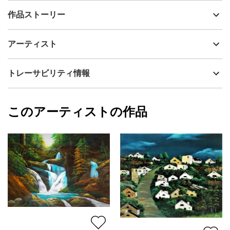
出品者
Issey
作品ストーリー
アーティスト
Issey
青空と、ウインドミルのある家・・・柵は壊れている。雄大な景
制作年
2023
アーティスト
色だ。
流通種別
プライマリー（新品）
技法
アクリル
Issey
トレーサビリティ情報
サイズ
53cm(縦) x 65.2cm(横)
フォローする
額縁の有無
無し
2026/05/25
このアーティストの作品
カラー
その他カラー
Issey
青
プライマリー
緑
ジャンル
風景画
配送目安
二週間以内