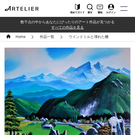
初めてガイド
探す
通知
ログイン
数千点の中からあなたにぴったりのアート作品が見つかる
すべての作品を見る
Home
作品一覧
ウインドミルと壊れた柵