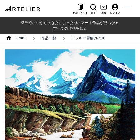
初めてガイド
探す
通知
ログイン
数千点の中からあなたにぴったりのアート作品が見つかる
すべての作品を見る
Home
作品一覧
ロッキー雪解けの河