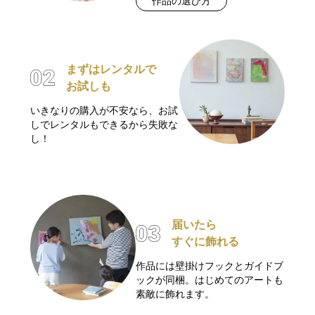
作品の選び方
まずはレンタルで
お試しも
いきなりの購入が不安なら、お試
しでレンタルもできるから失敗な
し！
届いたら
すぐに飾れる
作品には壁掛けフックとガイドブ
ックが同梱。はじめてのアートも
素敵に飾れます。