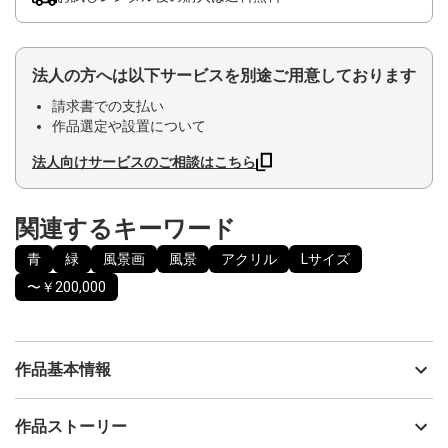
法人の方へは以下サービスを別途ご用意しております
請求書での支払い
作品選定や設置について
法人向けサービスのご相談はこちら
関連するキーワード
青
緑
風景画
風景
アクリル
Lサイズ
〜￥200,000
作品基本情報
出品者
Issey
作品ストーリー
アーティスト
Issey