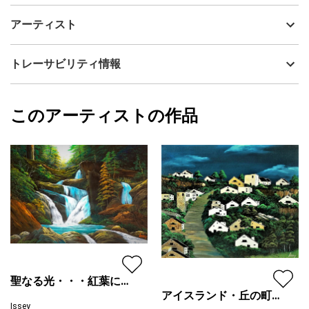
雄大なロッキーの雪解け
制作年
2003
アーティスト
流れ出る雪解けの水は・・・すこぶる冷たい。
流通種別
プライマリー（新品）
技法
アクリル
Issey
トレーサビリティ情報
サイズ
53cm(縦) x 72.7cm(横)
フォローする
額縁の有無
無し
2026/05/25
このアーティストの作品
カラー
青
Issey
緑
プライマリー
ジャンル
風景画
配送目安
二週間以内
聖なる光・・・紅葉に注
アイスランド・丘の町並
ぐ
Issey