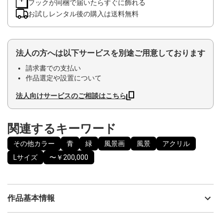
フックが同梱で届いたらすぐに飾れる
お試しレンタル後の購入は送料無料
法人の方へは以下サービスを別途ご用意しております
請求書での支払い
作品選定や設置について
法人向けサービスのご相談はこちら
関連するキーワード
その他カラー
青
緑
風景画
風景
アクリル
Lサイズ
〜￥200,000
作品基本情報