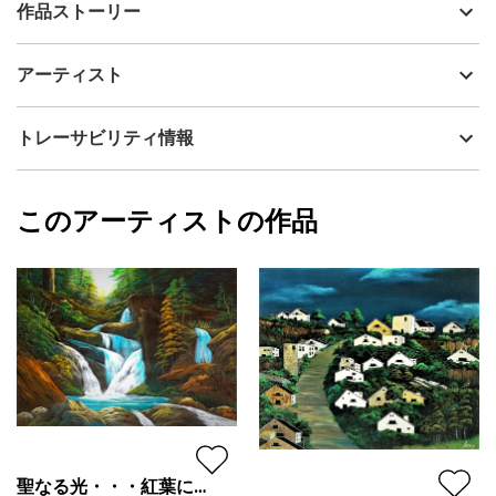
出品者
Issey
作品ストーリー
アーティスト
Issey
雄大なロッキーの山々に残るカルスト地形を描いた。
制作年
2016
アーティスト
雪山とむき出しの赤茶けた大地の対比が見所です。
流通種別
プライマリー（新品）
技法
アクリル
Issey
トレーサビリティ情報
サイズ
53cm(縦) x 72.7cm(横)
フォローする
額縁の有無
無し
2026/05/25
このアーティストの作品
カラー
その他カラー
Issey
青
プライマリー
緑
ジャンル
風景画
配送目安
二週間以内
聖なる光・・・紅葉に注