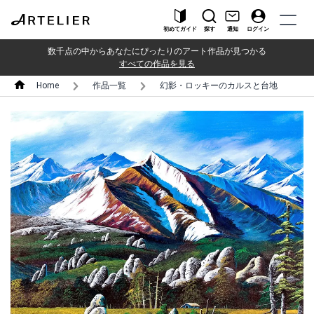
初めてガイド
探す
通知
ログイン
数千点の中からあなたにぴったりのアート作品が見つかる
すべての作品を見る
Home
作品一覧
幻影・ロッキーのカルスと台地