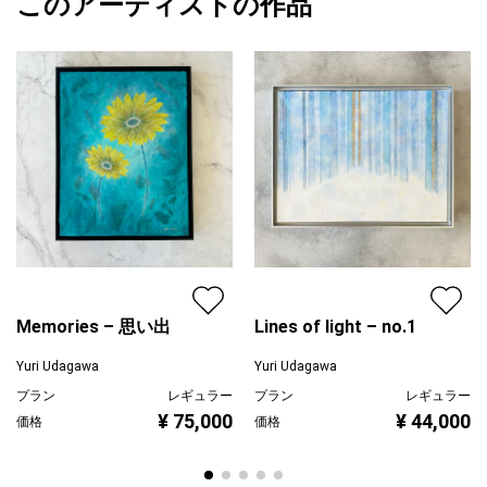
このアーティストの作品
カラー
ホワイト
Yuri Udagawa
青
プライマリー
緑
ジャンル
抽象画
配送目安
二週間以内
Memories – 思い出
Lines of light – no.1
Yuri Udagawa
Yuri Udagawa
プラン
レギュラー
プラン
レギュラー
¥ 75,000
¥ 44,000
価格
価格