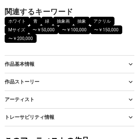
関連するキーワード
ホワイト
青
緑
抽象画
抽象
アクリル
Mサイズ
〜￥50,000
〜￥100,000
〜￥150,000
〜￥200,000
作品基本情報
出品者
Yuri Udagawa
作品ストーリー
アーティスト
Yuri Udagawa
新緑の中で、心が静かに和らいでいくひとときを描いています。
制作年
2025
アーティスト
流通種別
プライマリー（新品）
心落ち着く景色をお届けできればと思います。
技法
アクリル
Yuri Udagawa
トレーサビリティ情報
後ろに金具と紐が取り付けてありますので、すぐにお飾りいただ
サイズ
33cm(縦) x 33cm(横)
けます。
フォローする
額縁の有無
無し
2026/05/19