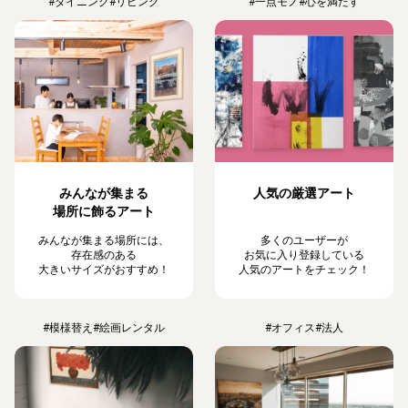
#ダイニング
#リビング
#一点モノ
#心を満たす
みんなが集まる
人気の厳選アート
場所に飾るアート
みんなが集まる場所には、
多くのユーザーが
存在感のある
お気に入り登録している
大きいサイズがおすすめ！
人気のアートをチェック！
#模様替え
#絵画レンタル
#オフィス
#法人