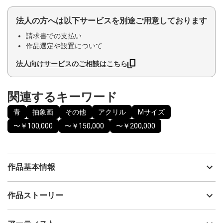
法人の方へは以下サービスを別途ご用意しております
請求書での支払い
作品選定や設置について
法人向けサービスのご相談はこちら
関連するキーワード
青
抽象画
その他
アクリル
Mサイズ
〜￥100,000
〜￥150,000
〜￥200,000
作品基本情報
出品者
Yuri Udagawa
作品ストーリー
アーティスト
Yuri Udagawa
時が経つにつれて、始めは完全だったものも欠けたり衰えたりし
制作年
2024