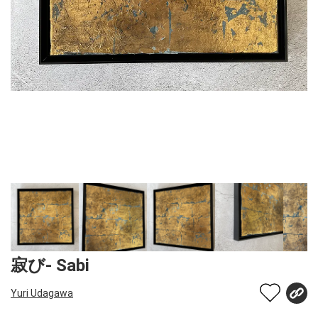
寂び- Sabi
Yuri Udagawa