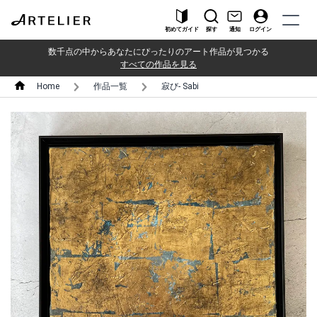
初めてガイド
探す
通知
ログイン
数千点の中からあなたにぴったりのアート作品が見つかる
すべての作品を見る
Home
作品一覧
寂び- Sabi