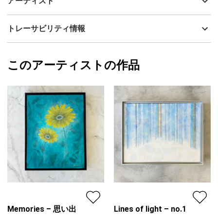
アーティスト
ていくけれども、そこにまた新たな美しさが生まれてくる。
流通種別
プライマリー（新品）
そんな「寂び」の精神を描きました。
技法
アクリル
Yuri Udagawa
トレーサビリティ情報
サイズ
35cm(縦) x 35cm(横)
フォローする
額縁の有無
有り
2024/11/18
このアーティストの作品
カラー
青
Yuri Udagawa
プライマリー
ジャンル
抽象画
配送目安
二週間以内
Memories – 思い出
Lines of light – no.1