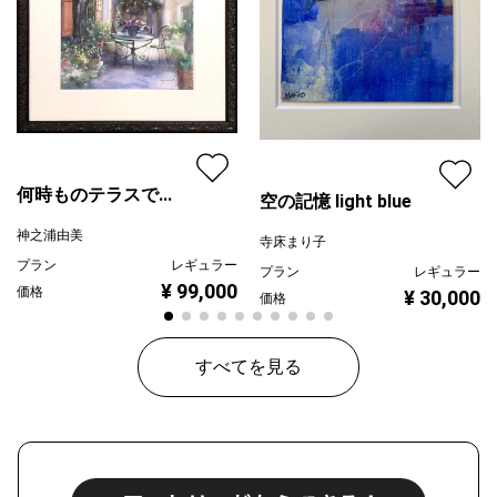
何時ものテラスで...
空の記憶 light blue
神之浦由美
寺床まり子
プラン
レギュラー
プラン
レギュラー
¥ 99,000
価格
¥ 30,000
価格
すべてを見る