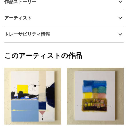
作品ストーリー
アーティスト
小林功二
私の作品は抽象画です。
制作年
2023
アーティスト
具象、具体的に何か「もの」を描いているわけではありません。
流通種別
プライマリー（新品）
思うままに描いた線、面から出来上がった絵。
是非、自由にイメージを膨らませてご覧になってください。
技法
アクリル
小林功二
トレーサビリティ情報
タイトルは、想像を広げていただくための足がかり、ヒントのよ
サイズ
33.3cm(縦) x 24.2cm(横)
うなものです。
フォローする
思い思いの解釈で楽しんでください。
額縁の有無
無し
2026/05/19
ご覧になる方によって、また、同じ方でもその日その時によって
このアーティストの作品
カラー
青
小林功二
見えてくるものが違うでしょう。
ブラック
プライマリー
日々の感覚の違いを楽しんでいただけると思います。
黄色
ジャンル
抽象画
F4サイズ
シナベニヤパネル
配送目安
二週間以内
アクリル絵具
「ryu」
りゅう。
Dec.29,2023