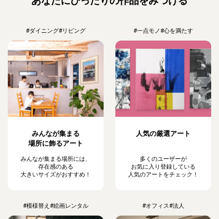
あなたにぴったりの作品をみつける
#ダイニング
#リビング
#一点モノ
#心を満たす
みんなが集まる
人気の厳選アート
場所に飾るアート
みんなが集まる場所には、
多くのユーザーが
存在感のある
お気に入り登録している
大きいサイズがおすすめ！
人気のアートをチェック！
#模様替え
#絵画レンタル
#オフィス
#法人