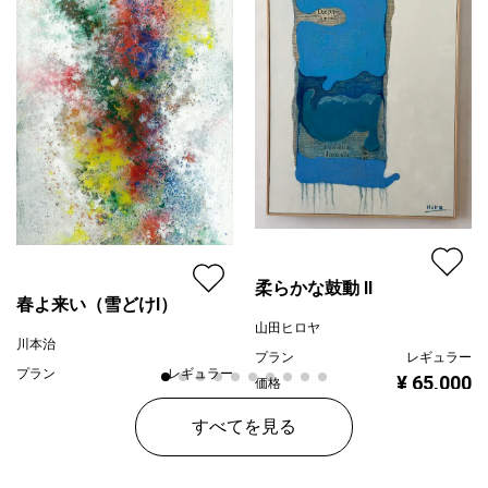
柔らかな鼓動 Ⅱ
春よ来い（雪どけⅠ）
山田ヒロヤ
川本治
プラン
レギュラー
プラン
レギュラー
¥ 65,000
価格
¥ 80,000
価格
すべてを見る