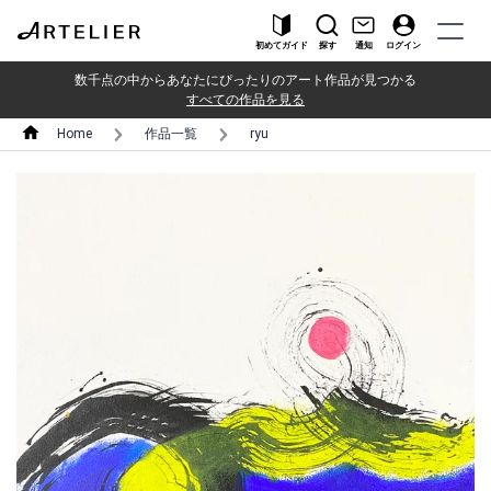
初めてガイド
探す
通知
ログイン
数千点の中からあなたにぴったりのアート作品が見つかる
すべての作品を見る
Home
作品一覧
ryu