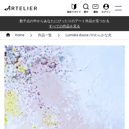
初めてガイド
探す
通知
ログイン
数千点の中からあなたにぴったりのアート作品が見つかる
すべての作品を見る
Home
作品一覧
Lumière douce /やわらかな光