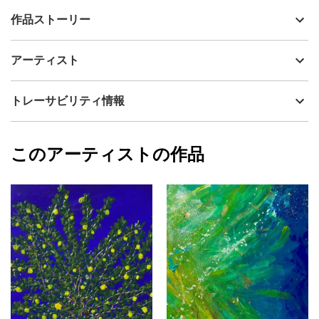
出品者
Naoko Iekura
作品ストーリー
アーティスト
Naoko Iekura
やわらかな光の中に、異なる素材を織り込みながら描いていま
制作年
2021
アーティスト
す。
流通種別
プライマリー（新品）
白から淡いピンク、黄色へと移ろうグラデーションとともに、静
技法
ミクストメディア
Naoko Iekura
トレーサビリティ情報
かな明るさと風合いを感じていただけたら。
サイズ
23cm(縦) x 16cm(横)
フォローする
上下や向きを変えることで、異なる表情も生まれます。
額縁の有無
無し
2026/05/10
このアーティストの作品
カラー
ホワイト
Naoko Iekura
黄色
プライマリー
ピンク
ジャンル
抽象画
配送目安
二週間以内