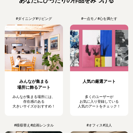
あなたにぴったりの作品をみつける
#ダイニング
#リビング
#一点モノ
#心を満たす
みんなが集まる
人気の厳選アート
場所に飾るアート
みんなが集まる場所には、
多くのユーザーが
存在感のある
お気に入り登録している
大きいサイズがおすすめ！
人気のアートをチェック！
#模様替え
#絵画レンタル
#オフィス
#法人