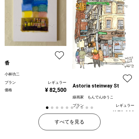
沓
小林功二
プラン
レギュラー
Astoria steinway St
¥ 82,500
価格
線画家 もんでんゆうこ
プラン
レギュラー
¥ 70,000
価格
すべてを見る