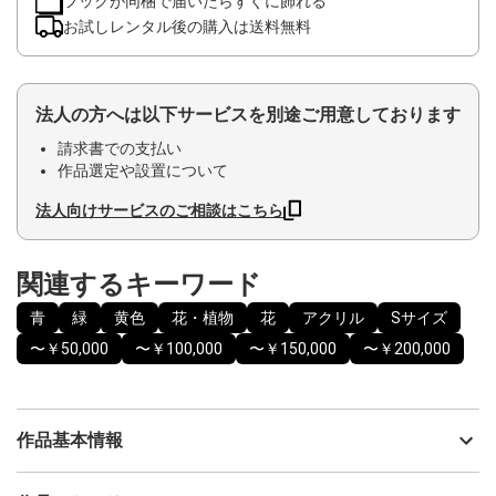
フックが同梱で届いたらすぐに飾れる
お試しレンタル後の購入は送料無料
法人の方へは以下サービスを別途ご用意しております
請求書での支払い
作品選定や設置について
法人向けサービスのご相談はこちら
関連するキーワード
青
緑
黄色
花・植物
花
アクリル
Sサイズ
〜￥50,000
〜￥100,000
〜￥150,000
〜￥200,000
作品基本情報
出品者
Naoko Iekura