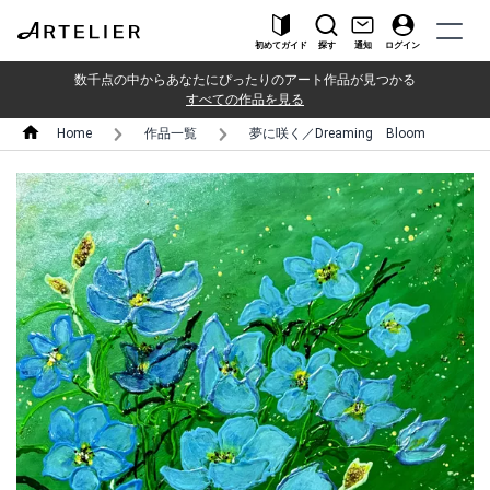
初めてガイド
探す
通知
ログイン
数千点の中からあなたにぴったりのアート作品が見つかる
すべての作品を見る
Home
作品一覧
夢に咲く／Dreaming Bloom