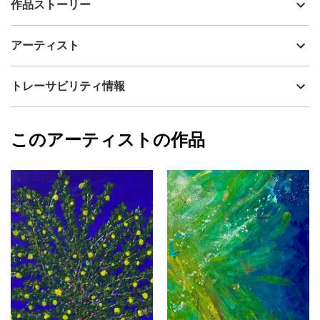
作品ストーリー
アーティスト
Naoko Iekura
夢に咲く／Dreaming Bloom
制作年
2025
アーティスト
流通種別
プライマリー（新品）
水色の花を、そよ風に揺れるように描いた一枚です。柔らかな煌
めきと深みのある色合いが、観る角度や光の加減で変化し飾る場
技法
アクリル
Naoko Iekura
トレーサビリティ情報
所ごとに違った表情を生み出します。アクリルと異素材の煌めき
サイズ
33.3cm(縦) x 24.2cm(横)
も織り混ぜながら制作しています。
フォローする
日々の暮らしに心地よい彩を添えてくれます。
額縁の有無
無し
2025/09/15
お手元で時間や季節とともに移ろう姿、そして質感もお楽みいた
このアーティストの作品
カラー
青
Naoko Iekura
だける作品となっております。
緑
プライマリー
黄色
ジャンル
花・植物
配送目安
二週間以内